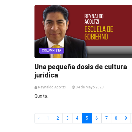
COLUMNISTA
Una pequeña dosis de cultura
jurídica
Reynaldo Acoltzi
04 de Mayo 2023
Que ta...
‹
1
2
3
4
5
6
7
8
9