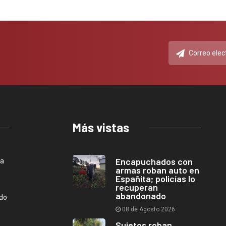
Más vistas
Encapuchados con
ca
armas roban auto en
Españita; policías lo
recuperan
abandonado
ndo
08 de Agosto 2026
Sujetos roban