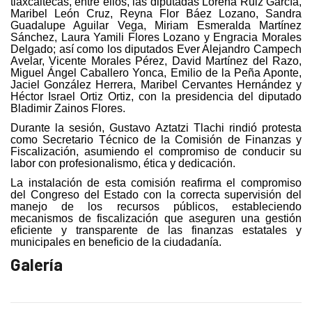
tlaxcaltecas, entre ellos, las diputadas Lorena Ruiz García,
Maribel León Cruz, Reyna Flor Báez Lozano, Sandra
Guadalupe Aguilar Vega, Miriam Esmeralda Martínez
Sánchez, Laura Yamili Flores Lozano y Engracia Morales
Delgado; así como los diputados Ever Alejandro Campech
Avelar, Vicente Morales Pérez, David Martínez del Razo,
Miguel Ángel Caballero Yonca, Emilio de la Peña Aponte,
Jaciel González Herrera, Maribel Cervantes Hernández y
Héctor Israel Ortiz Ortiz, con la presidencia del diputado
Bladimir Zainos Flores.
Durante la sesión, Gustavo Aztatzi Tlachi rindió protesta
como Secretario Técnico de la Comisión de Finanzas y
Fiscalización, asumiendo el compromiso de conducir su
labor con profesionalismo, ética y dedicación.
La instalación de esta comisión reafirma el compromiso
del Congreso del Estado con la correcta supervisión del
manejo de los recursos públicos, estableciendo
mecanismos de fiscalización que aseguren una gestión
eficiente y transparente de las finanzas estatales y
municipales en beneficio de la ciudadanía.
Galería