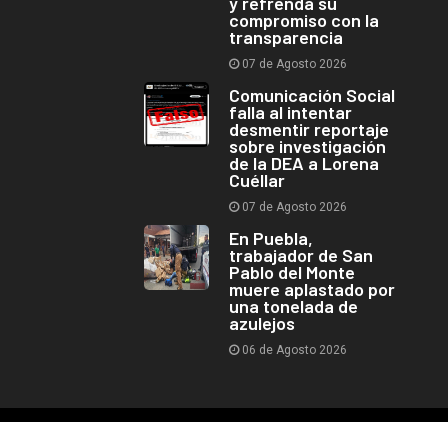
y refrenda su
compromiso con la
transparencia
07 de Agosto 2026
Comunicación Social
falla al intentar
desmentir reportaje
sobre investigación
de la DEA a Lorena
Cuéllar
07 de Agosto 2026
En Puebla,
trabajador de San
Pablo del Monte
muere aplastado por
una tonelada de
azulejos
06 de Agosto 2026