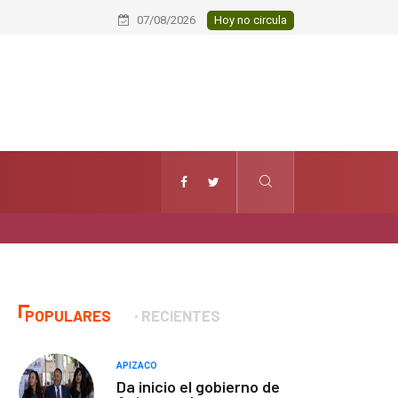
En Puebla, trabajador de San Pablo
07/08/2026
Hoy no circula
POPULARES
RECIENTES
APIZACO
Da inicio el gobierno de