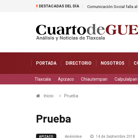
DESTACADAS DEL DÍA
miso con la transparencia
Comunicación Social falla al
PORTADA
DIRECTORIO
NOSOTROS
C
Tlaxcala
Apizaco
Chiautempan
Calpulalpan
Inicio
Prueba
Prueba
Anónimo
14 de Septiembre 2018
APIZACO