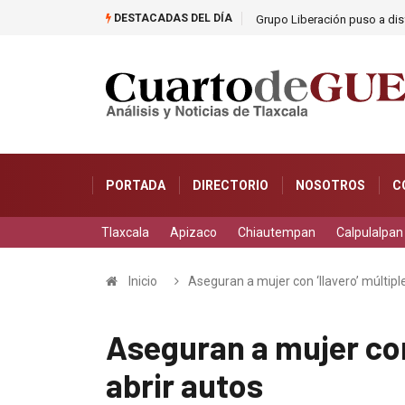
DESTACADAS DEL DÍA
as
Grupo Liberación puso a dis
PORTADA
DIRECTORIO
NOSOTROS
C
Tlaxcala
Apizaco
Chiautempan
Calpulalpan
Inicio
Aseguran a mujer con ‘llavero’ múltipl
Aseguran a mujer con 
abrir autos