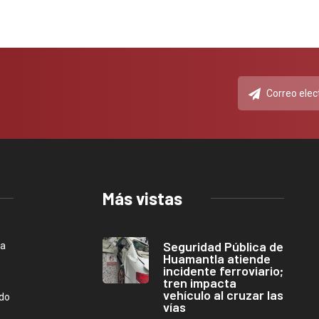
Más vistas
Seguridad Pública de
ca
Huamantla atiende
incidente ferroviario;
tren impacta
vehículo al cruzar las
ndo
vías