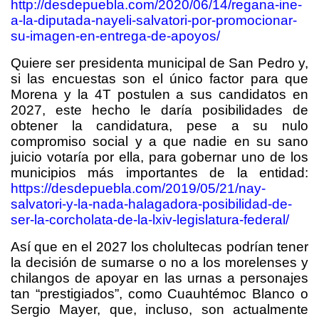
http://desdepuebla.com/2020/06/14/regana-ine-
a-la-diputada-nayeli-salvatori-por-promocionar-
su-imagen-en-entrega-de-apoyos/
Quiere ser presidenta municipal de San Pedro y,
si las encuestas son el único factor para que
Morena y la 4T postulen a sus candidatos en
2027, este hecho le daría posibilidades de
obtener la candidatura, pese a su nulo
compromiso social y a que nadie en su sano
juicio votaría por ella, para gobernar uno de los
municipios más importantes de la entidad:
https://desdepuebla.com/2019/05/21/nay-
salvatori-y-la-nada-halagadora-posibilidad-de-
ser-la-corcholata-de-la-lxiv-legislatura-federal/
Así que en el 2027 los cholultecas podrían tener
la decisión de sumarse o no a los morelenses y
chilangos de apoyar en las urnas a personajes
tan “prestigiados”, como Cuauhtémoc Blanco o
Sergio Mayer, que, incluso, son actualmente