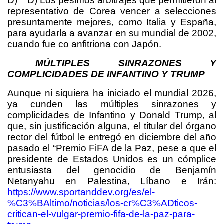
D) D) Los pésimos arbitrajes que permitieron al
representativo de Corea vencer a selecciones
presuntamente mejores, como Italia y España,
para ayudarla a avanzar en su mundial de 2002,
cuando fue co anfitriona con Japón.
MÚLTIPLES SINRAZONES Y
COMPLICIDADES DE INFANTINO Y TRUMP
Aunque ni siquiera ha iniciado el mundial 2026,
ya cunden las múltiples sinrazones y
complicidades de Infantino y Donald Trump, al
que, sin justificación alguna, el titular del órgano
rector del fútbol le entregó en diciembre del año
pasado el “Premio FiFA de la Paz, pese a que el
presidente de Estados Unidos es un cómplice
entusiasta del genocidio de Benjamín
Netanyahu en Palestina, Líbano e Irán:
https://www.sportanddev.org/es/el-
%C3%BAltimo/noticias/los-cr%C3%ADticos-
critican-el-vulgar-premio-fifa-de-la-paz-para-