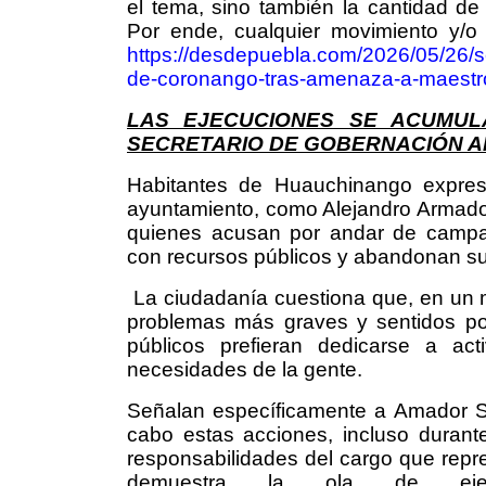
el tema, sino también la cantidad de
Por ende, cualquier movimiento y/o
https://desdepuebla.com/2026/05/26/
de-coronango-tras-amenaza-a-maestr
LAS EJECUCIONES SE ACUMU
SECRETARIO DE GOBERNACIÓN 
Habitantes de Huauchinango expresa
ayuntamiento, como Alejandro Armador
quienes acusan por andar de campañ
con recursos públicos y abandonan su
La ciudadanía cuestiona que, en un 
problemas más graves y sentidos por
públicos prefieran dedicarse a act
necesidades de la gente.
Señalan específicamente a Amador Sa
cabo estas acciones, incluso durant
responsabilidades del cargo que repre
demuestra la ola de ejec