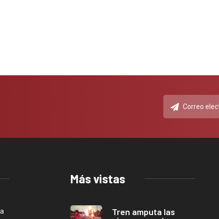
Más vistas
Tren amputa las
ca