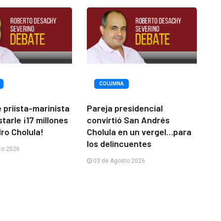
COLUMNA
e priísta-marinista
Pareja presidencial
tarle ¡17 millones
convirtió San Andrés
ro Cholula!
Cholula en un vergel…para
los delincuentes
to 2026
03 de Agosto 2026