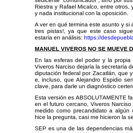
sedicente “comunicador”, sino por su
Riestra y Rafael Micalco, entre otros,
y nada institucional con la oposición.
A ver en qué termina este asunto y si
tres pistas!, ya que este caso sig
estaría en análisis:
https://desdepueb
MANUEL VIVEROS NO SE MUEVE D
En las esferas del poder y la propi
Viveros Narciso dejaría la secretaría 
diputación federal por Zacatlán, que
e, incluso, que Alejandro Espidio se
clave, para darle un diagnóstico certe
Esta versión es ABSOLUTAMENTE fals
en el futuro cercano, Viveros Narcis
medido como precandidato a algún c
hice la pregunta, casi me hicieron la s
SEP es una de las dependencias más 