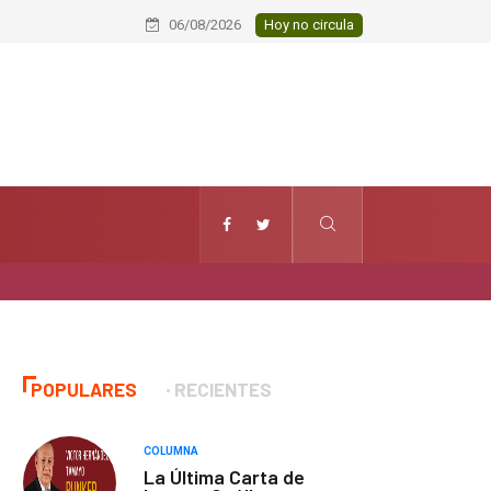
Conmemoran el XXI aniversario del Ja
06/08/2026
Hoy no circula
POPULARES
RECIENTES
COLUMNA
La Última Carta de