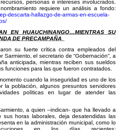
 recursos, personas e intereses involucrados.
 nombramiento requiere un análisis a fondo:
sep-descarta-hallazgo-de-armas-en-escuela-
os/
LAN EN HUAUCHINANGO…MIENTRAS SU
ANDA DE PRECAMPAÑA
ron su fuerte crítica contra empleados del
 Sarmiento, el secretario de “Gobernación”, a
a anticipada, mientras reciben sus sueldos
s funciones para las que fueron contratados.
momento cuando la inseguridad es uno de los
 la población, algunos presuntos servidores
ividades políticas en lugar de atender las
rmiento, a quien –indican- que ha llevado a
e sus horas laborales, deja desatendidas las
senta en la administración municipal, como lo
uciones en los días recientes: