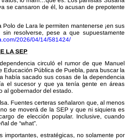
s tratos, lo mam…que es. Los panistas Susana
 ya se cansaron de él, lo acusan de prepotente
 a Polo de Lara le permiten mantenerse ¡en sus
ue sin resolverse, pese a que supuestamente
la.com/2026/04/14/581424/
E LA SEP
a dependencia circuló el rumor de que Manuel
de Educación Pública de Puebla, para buscar la
 ya había sacado sus cosas de la dependencia
ría el sucesor y que ya tenía gente en áreas
ro al gobernador del estado.
a. Fuentes certeras señalaron que, al menos
o no se moverá de la SEP y que ni siquiera es
argo de elección popular. Inclusive, cuando
eñal de “what”.
importantes, estratégicas, no solamente por