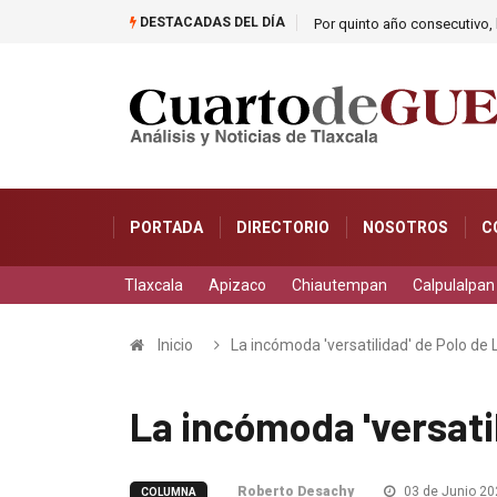
DESTACADAS DEL DÍA
Por quinto año consecutivo, l
PORTADA
DIRECTORIO
NOSOTROS
C
Tlaxcala
Apizaco
Chiautempan
Calpulalpan
Inicio
La incómoda 'versatilidad' de Polo de 
La incómoda 'versatil
Roberto Desachy
03 de Junio 20
COLUMNA