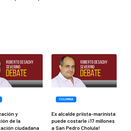
COLUMNA
ización y
Ex alcalde priísta-marinista
ción de la
puede costarle ¡17 millones
tación ciudadana
a San Pedro Cholula!