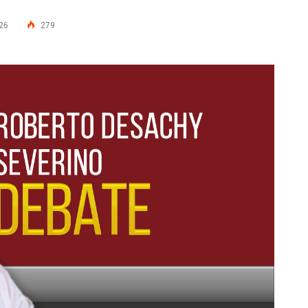
26
279