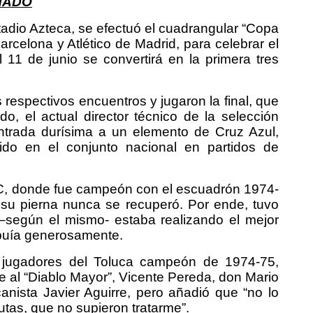
NADO
tadio Azteca, se efectuó el cuadrangular “Copa
rcelona y Atlético de Madrid, para celebrar el
 11 de junio se convertirá en la primera tres
espectivos encuentros y jugaron la final, que
o, el actual director técnico de la selección
entrada durísima a un elemento de Cruz Azul,
ido en el conjunto nacional en partidos de
FC, donde fue campeón con el escuadrón 1974-
 su pierna nunca se recuperó. Por ende, tuvo
 –según el mismo- estaba realizando el mejor
ribuía generosamente.
x jugadores del Toluca campeón de 1974-75,
al “Diablo Mayor”, Vicente Pereda, don Mario
anista Javier Aguirre, pero añadió que “no lo
utas, que no supieron tratarme”.