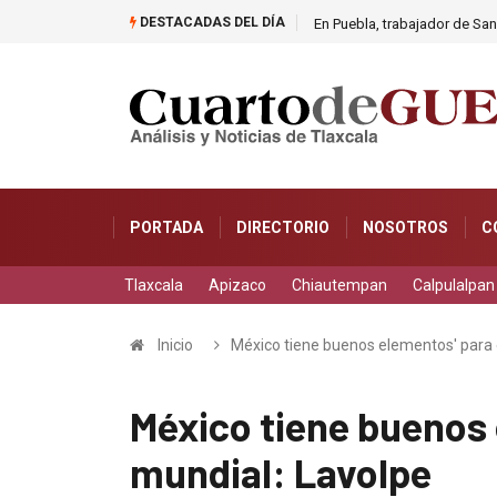
DESTACADAS DEL DÍA
éllar
En Puebla, trabajador de Sa
PORTADA
DIRECTORIO
NOSOTROS
C
Tlaxcala
Apizaco
Chiautempan
Calpulalpan
Inicio
México tiene buenos elementos' para 
México tiene buenos 
mundial: Lavolpe