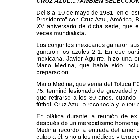
CRUZ AZUL…TAMBIÉN SELECCIO
Del 8 al 10 de mayo de 1981, en el es
Presidente” con Cruz Azul, América, Ba
XV aniversario de dicha sede, que el
veces mundialista.
Los conjuntos mexicanos ganaron sus r
ganaron los azules 2-1. En ese partid
mexicana, Javier Aguirre, hizo una 
Mario Medina, que había sido inclu
preparación.
Mario Medina, que venía del Toluca 
75, terminó lesionado de gravedad y
que retirarse a los 30 años, cuando
fútbol, Cruz Azul lo reconocía y le ret
En plática durante la reunión de e
después de un merecidísimo homenaje 
Medina recordó la entrada del americ
culpo a él, sino a los médicos y terape