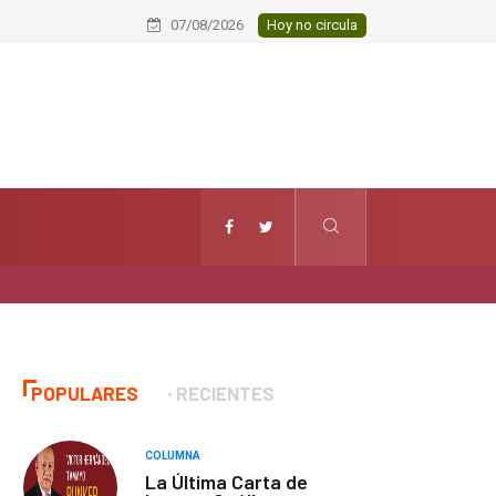
Huamantla te espera este viernes 7 d
07/08/2026
Hoy no circula
POPULARES
RECIENTES
COLUMNA
La Última Carta de