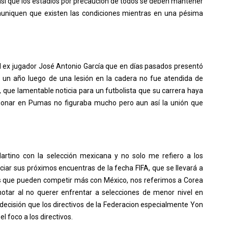
 así que los estadios por precaución de todos se deben mantener
uniquen que existen las condiciones mientras en una pésima
 ex jugador José Antonio García que en días pasados presentó
e un año luego de una lesión en la cadera no fue atendida de
 que lamentable noticia para un futbolista que su carrera haya
onar en Pumas no figuraba mucho pero aun así la unión que
Martino con la selección mexicana y no solo me refiero a los
ociar sus próximos encuentras de la fecha FIFA, que se llevará a
es que pueden competir más con México, nos referimos a Corea
otar al no querer enfrentar a selecciones de menor nivel en
decisión que los directivos de la Federacion especialmente Yon
el foco a los directivos.