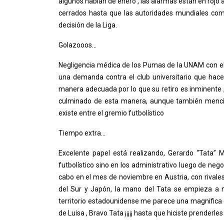
algunos hablan de enero , las alarmas están en rojo
cerrados hasta que las autoridades mundiales com
decisión de la Liga.
Golazooos…
Negligencia médica de los Pumas de la UNAM con el
una demanda contra el club universitario que hac
manera adecuada por lo que su retiro es inminente ,
culminado de esta manera, aunque también menci
existe entre el gremio futbolístico
Tiempo extra…
Excelente papel está realizando, Gerardo “Tata” 
futbolístico sino en los administrativo luego de neg
cabo en el mes de noviembre en Austria, con rival
del Sur y Japón, la mano del Tata se empieza a n
territorio estadounidense me parece una magnifica 
de Luisa , Bravo Tata ¡¡¡¡¡ hasta que hiciste prenderles 