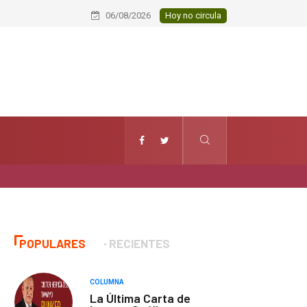
Inaugura alcalde de Tlaxcala rehabi
06/08/2026
Hoy no circula
POPULARES
RECIENTES
COLUMNA
La Última Carta de