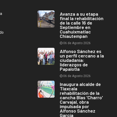
Avanza a su etapa
ca
final la rehabilitación
de la calle 16 de
Septiembre en
Cuahuixmatlac
ndo
Chiautempan
06 de Agosto 2026
Alfonso Sánchez es
un perfil cercano a la
ciudadanía:
liderazgos de
Papalotla
06 de Agosto 2026
Inaugura alcalde de
Tlaxcala
rehabilitación de la
cancha Blas 'Charro'
Carvajal, obra
impulsada por
Alfonso Sánchez
García