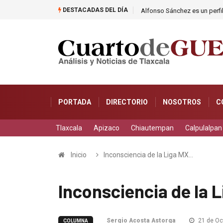
DESTACADAS DEL DÍA
n
Alfonso Sánchez es un perfil
PORTADA
DIRECTORIO
NOSOTROS
C
Tlaxcala
Apizaco
Chiautempan
Calpulalpan
Inicio
Inconsciencia de la Liga MX…
Inconsciencia de la 
Sergio Acosta Astorga
21 de Oc
COLUMNA