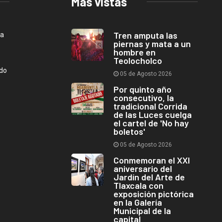
Más vistas
Tren amputa las
ca
piernas y mata a un
hombre en
Teolocholco
ndo
05 de Agosto 2026
Por quinto año
consecutivo, la
tradicional Corrida
de las Luces cuelga
el cartel de 'No hay
boletos'
05 de Agosto 2026
Conmemoran el XXI
aniversario del
Jardín del Arte de
Tlaxcala con
exposición pictórica
en la Galería
Municipal de la
capital