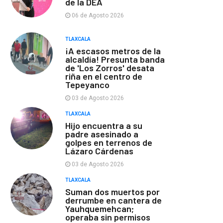
de la DEA
06 de Agosto 2026
TLAXCALA
¡A escasos metros de la
alcaldía! Presunta banda
de 'Los Zorros' desata
riña en el centro de
Tepeyanco
03 de Agosto 2026
TLAXCALA
Hijo encuentra a su
padre asesinado a
golpes en terrenos de
Lázaro Cárdenas
03 de Agosto 2026
TLAXCALA
Suman dos muertos por
derrumbe en cantera de
Yauhquemehcan;
operaba sin permisos