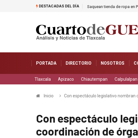
DESTACADAS DEL DÍA
orados a base de frutas
Saquean tienda de ropa en P
PORTADA
DIRECTORIO
NOSOTROS
C
Tlaxcala
Apizaco
Chiautempan
Calpulalpan
Inicio
Con espectáculo legislativo nombran 
Con espectáculo leg
coordinación de órg