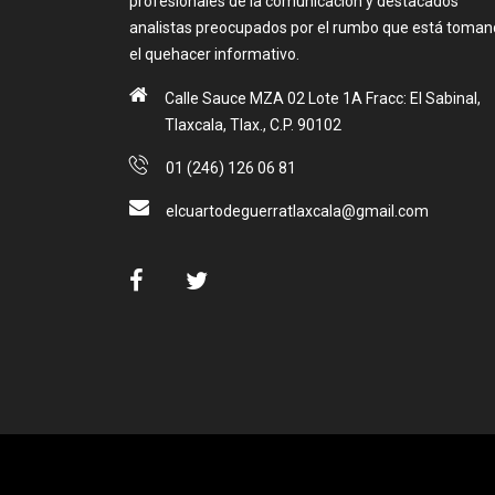
profesionales de la comunicación y destacados
analistas preocupados por el rumbo que está toma
el quehacer informativo.
Calle Sauce MZA 02 Lote 1A Fracc: El Sabinal,
Tlaxcala, Tlax., C.P. 90102
01 (246) 126 06 81
elcuartodeguerratlaxcala@gmail.com