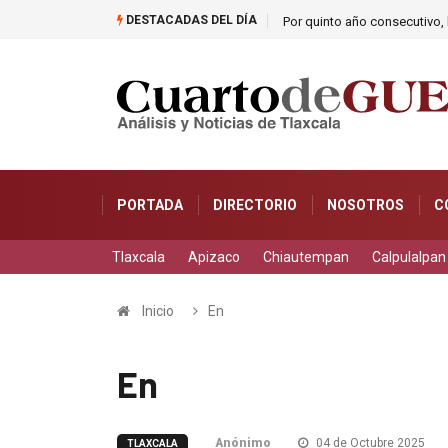
DESTACADAS DEL DÍA
Por quinto año consecutivo, l
PORTADA
DIRECTORIO
NOSOTROS
C
Tlaxcala
Apizaco
Chiautempan
Calpulalpan
Inicio
En
En
Anónimo
04 de Octubre 2025
TLAXCALA