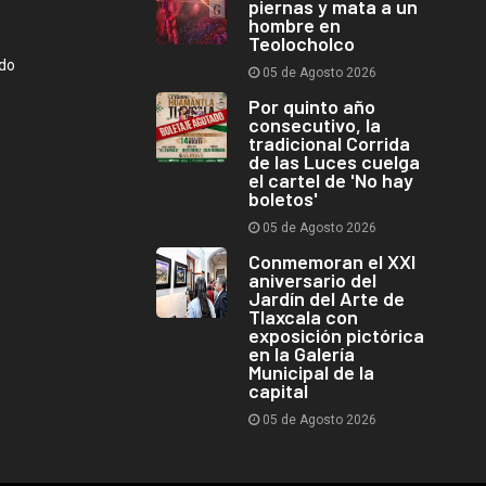
piernas y mata a un
hombre en
Teolocholco
ndo
05 de Agosto 2026
Por quinto año
consecutivo, la
tradicional Corrida
de las Luces cuelga
el cartel de 'No hay
boletos'
05 de Agosto 2026
Conmemoran el XXI
aniversario del
Jardín del Arte de
Tlaxcala con
exposición pictórica
en la Galería
Municipal de la
capital
05 de Agosto 2026