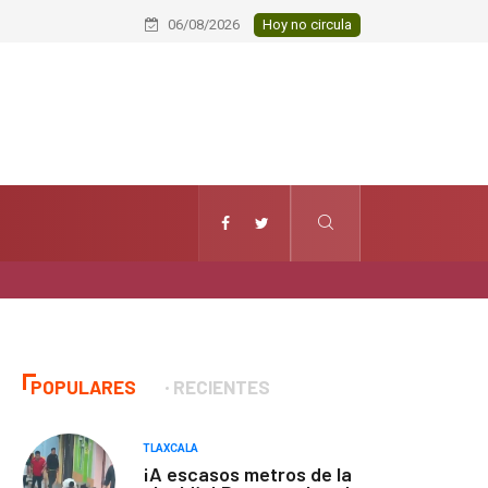
Conmemoran el XXI aniversario del Ja
06/08/2026
Hoy no circula
POPULARES
RECIENTES
TLAXCALA
¡A escasos metros de la