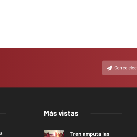
Más vistas
Tren amputa las
ca