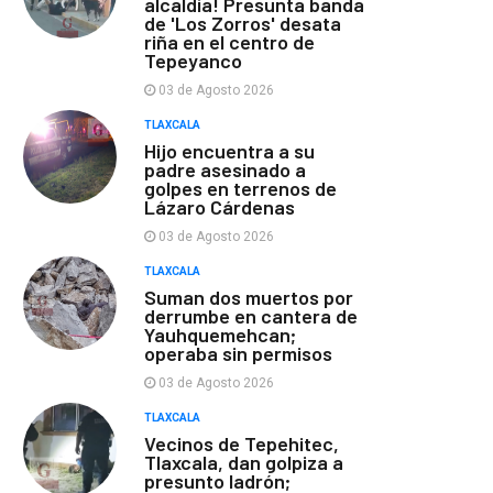
alcaldía! Presunta banda
de 'Los Zorros' desata
riña en el centro de
Tepeyanco
03 de Agosto 2026
TLAXCALA
Hijo encuentra a su
padre asesinado a
golpes en terrenos de
Lázaro Cárdenas
03 de Agosto 2026
TLAXCALA
Suman dos muertos por
derrumbe en cantera de
Yauhquemehcan;
operaba sin permisos
03 de Agosto 2026
TLAXCALA
Vecinos de Tepehitec,
Tlaxcala, dan golpiza a
presunto ladrón;