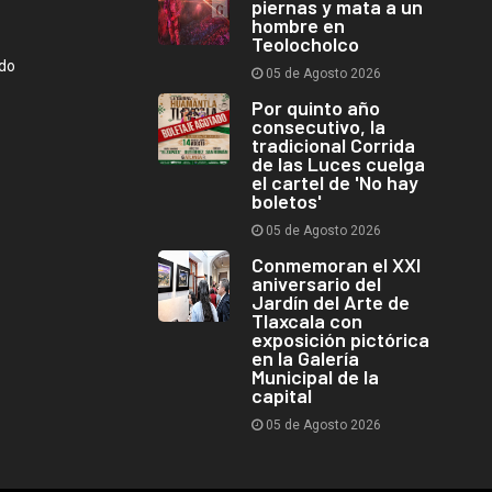
piernas y mata a un
hombre en
Teolocholco
ndo
05 de Agosto 2026
Por quinto año
consecutivo, la
tradicional Corrida
de las Luces cuelga
el cartel de 'No hay
boletos'
05 de Agosto 2026
Conmemoran el XXI
aniversario del
Jardín del Arte de
Tlaxcala con
exposición pictórica
en la Galería
Municipal de la
capital
05 de Agosto 2026