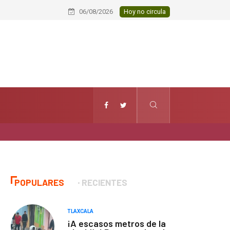
Conmemoran el XXI aniversario del Ja
06/08/2026
Hoy no circula
POPULARES
RECIENTES
TLAXCALA
¡A escasos metros de la