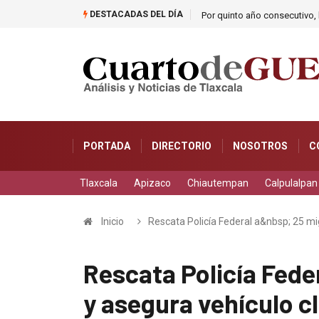
DESTACADAS DEL DÍA
Por quinto año consecutivo, l
PORTADA
DIRECTORIO
NOSOTROS
C
Tlaxcala
Apizaco
Chiautempan
Calpulalpan
Inicio
Rescata Policía Federal a&nbsp; 25 mi
Rescata Policía Fede
y asegura vehículo c