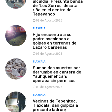
alcaldía! Presunta banda
de 'Los Zorros' desata
riña en el centro de
Tepeyanco
03 de Agosto 2026
TLAXCALA
Hijo encuentra a su
padre asesinado a
golpes en terrenos de
Lázaro Cárdenas
03 de Agosto 2026
TLAXCALA
Suman dos muertos por
derrumbe en cantera de
Yauhquemehcan;
operaba sin permisos
03 de Agosto 2026
TLAXCALA
Vecinos de Tepehitec,
Tlaxcala, dan golpiza a
presunto ladrón;