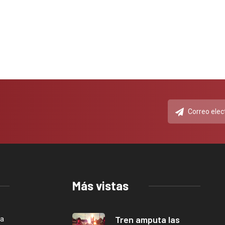
Más vistas
Tren amputa las
ca