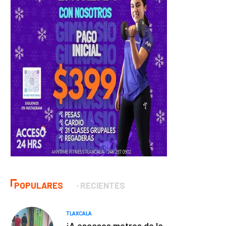
POPULARES
RECIENTES
TLAXCALA
¡A escasos metros de la