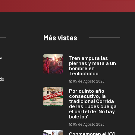
Más vistas
Tren amputa las
ca
piernas y mata a un
hombre en
Teolocholco
ndo
05 de Agosto 2026
Por quinto año
consecutivo, la
tradicional Corrida
de las Luces cuelga
el cartel de 'No hay
boletos'
05 de Agosto 2026
Conmemoran el XXI