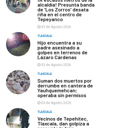
alcaldía! Presunta banda
de 'Los Zorros' desata
riña en el centro de
Tepeyanco
03 de Agosto 2026
TLAXCALA
Hijo encuentra a su
padre asesinado a
golpes en terrenos de
Lázaro Cárdenas
03 de Agosto 2026
TLAXCALA
Suman dos muertos por
derrumbe en cantera de
Yauhquemehcan;
operaba sin permisos
03 de Agosto 2026
TLAXCALA
Vecinos de Tepehitec,
Tlaxcala, dan golpiza a