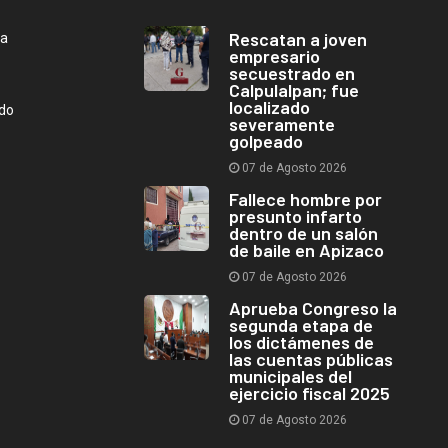
Rescatan a joven
ca
empresario
secuestrado en
Calpulalpan; fue
localizado
ndo
severamente
golpeado
07 de Agosto 2026
Fallece hombre por
presunto infarto
dentro de un salón
de baile en Apizaco
07 de Agosto 2026
Aprueba Congreso la
segunda etapa de
los dictámenes de
las cuentas públicas
municipales del
ejercicio fiscal 2025
07 de Agosto 2026