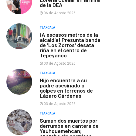
de la DEA
06 de Agosto 2026
TLAXCALA
¡A escasos metros de la
alcaldía! Presunta banda
de 'Los Zorros' desata
riña en el centro de
Tepeyanco
03 de Agosto 2026
TLAXCALA
Hijo encuentra a su
padre asesinado a
golpes en terrenos de
Lázaro Cárdenas
03 de Agosto 2026
TLAXCALA
Suman dos muertos por
derrumbe en cantera de
Yauhquemehcan;
operaba sin permisos