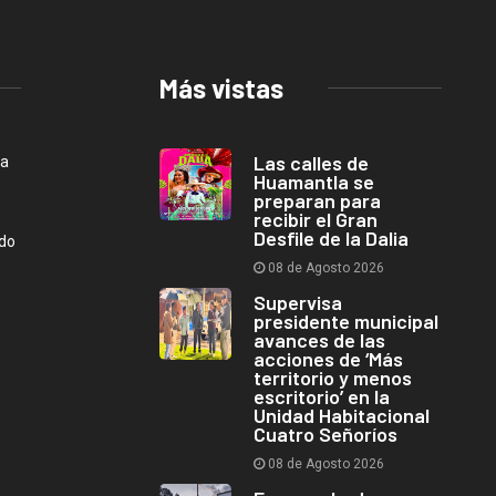
Más vistas
Las calles de
ca
Huamantla se
preparan para
recibir el Gran
Desfile de la Dalia
ndo
08 de Agosto 2026
Supervisa
presidente municipal
avances de las
acciones de ‘Más
territorio y menos
escritorio’ en la
Unidad Habitacional
Cuatro Señoríos
08 de Agosto 2026