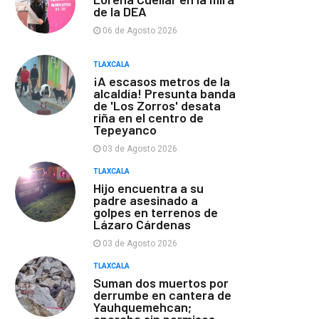
de la DEA
06 de Agosto 2026
TLAXCALA
¡A escasos metros de la
alcaldía! Presunta banda
de 'Los Zorros' desata
riña en el centro de
Tepeyanco
03 de Agosto 2026
TLAXCALA
Hijo encuentra a su
padre asesinado a
golpes en terrenos de
Lázaro Cárdenas
03 de Agosto 2026
TLAXCALA
Suman dos muertos por
derrumbe en cantera de
Yauhquemehcan;
operaba sin permisos