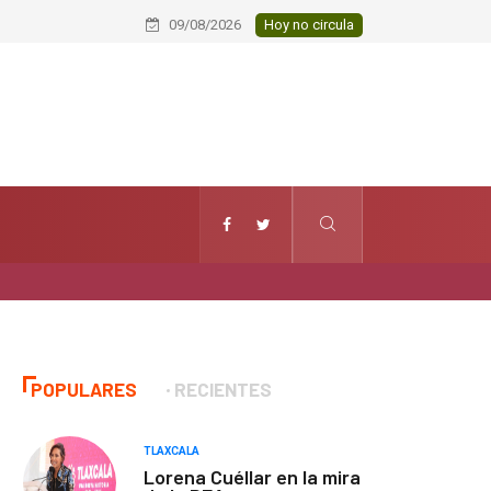
Huamantla fortalece lazos de herm
09/08/2026
Hoy no circula
POPULARES
RECIENTES
TLAXCALA
Lorena Cuéllar en la mira