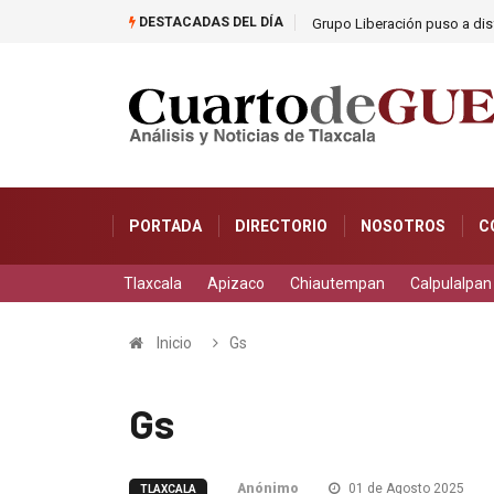
DESTACADAS DEL DÍA
as
Grupo Liberación puso a dis
PORTADA
DIRECTORIO
NOSOTROS
C
Tlaxcala
Apizaco
Chiautempan
Calpulalpan
Inicio
Gs
Gs
Anónimo
01 de Agosto 2025
TLAXCALA