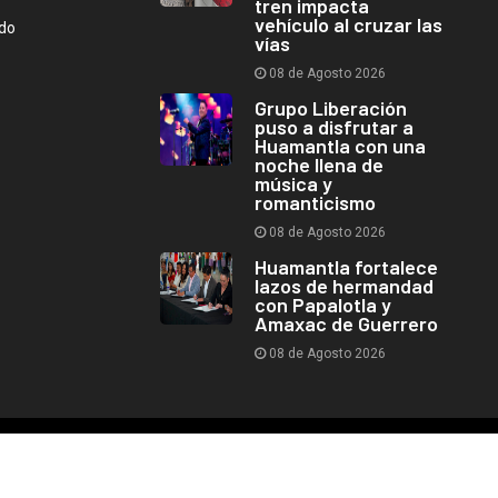
tren impacta
vehículo al cruzar las
ndo
vías
08 de Agosto 2026
Grupo Liberación
puso a disfrutar a
Huamantla con una
noche llena de
música y
romanticismo
08 de Agosto 2026
Huamantla fortalece
lazos de hermandad
con Papalotla y
Amaxac de Guerrero
08 de Agosto 2026
Copyright © 2026 Cuarto de Guerra - Todos los derechos reservados.