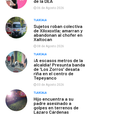
de la DEA
06 de Agosto 2026
TLAXCALA
Sujetos roban colectiva
de Xiloxoxtla; amarran y
abandonan al chofer en
Xaltocan
08 de Agosto 2026
TLAXCALA
¡A escasos metros de la
alcaldía! Presunta banda
de 'Los Zorros' desata
riña en el centro de
Tepeyanco
03 de Agosto 2026
TLAXCALA
Hijo encuentra a su
padre asesinado a
golpes en terrenos de
Lázaro Cárdenas