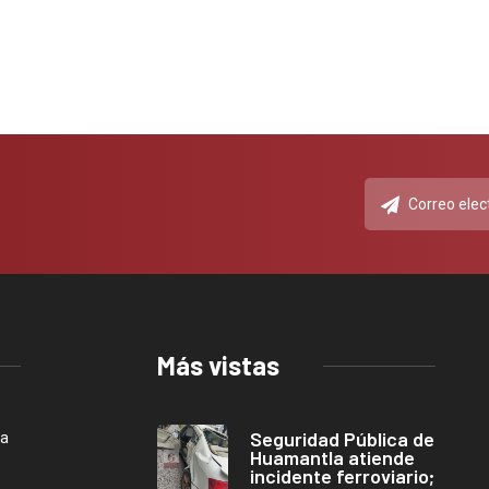
Más vistas
Seguridad Pública de
ca
Huamantla atiende
incidente ferroviario;