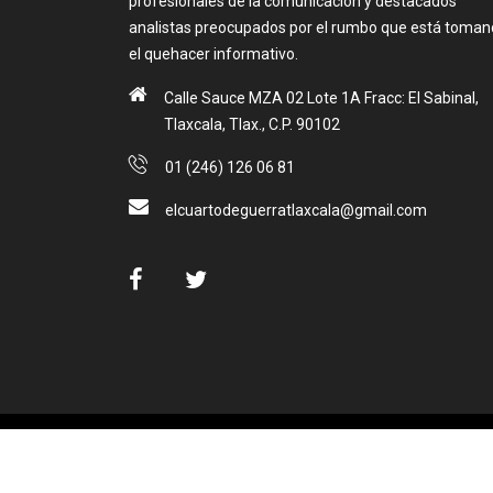
profesionales de la comunicación y destacados
analistas preocupados por el rumbo que está toma
el quehacer informativo.
Calle Sauce MZA 02 Lote 1A Fracc: El Sabinal,
Tlaxcala, Tlax., C.P. 90102
01 (246) 126 06 81
elcuartodeguerratlaxcala@gmail.com