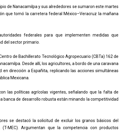
icipio de Nanacamilpa y sus alrededores se sumaron este martes
ión que tomó la carretera federal México–Veracruz la mañana
s autoridades federales para que implementen medidas que
d del sector primario.
l Centro de Bachillerato Tecnológico Agropecuario (CBTa) 162 de
nacamilpa. Desde allí, los agricultores, a bordo de una caravana
d en dirección a Españita, replicando las acciones simultáneas
ública Mexicana.
n las políticas agrícolas vigentes, señalando que la falta de
na banca de desarrollo robusta están minando la competitividad
res se destacó la solicitud de excluir los granos básicos del
á (T-MEC). Argumentan que la competencia con productos