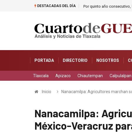
DESTACADAS DEL DÍA
Por quinto año consecutivo, l
PORTADA
DIRECTORIO
NOSOTROS
C
Tlaxcala
Apizaco
Chiautempan
Calpulalpan
Inicio
Nanacamilpa: Agricultores marchan so
Nanacamilpa: Agricu
México-Veracruz para