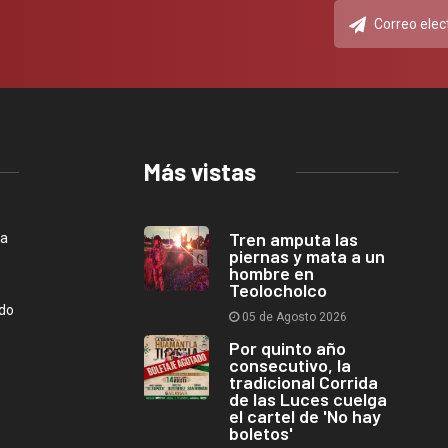
Más vistas
Tren amputa las
ca
piernas y mata a un
hombre en
Teolocholco
ndo
05 de Agosto 2026
Por quinto año
consecutivo, la
tradicional Corrida
de las Luces cuelga
el cartel de 'No hay
boletos'