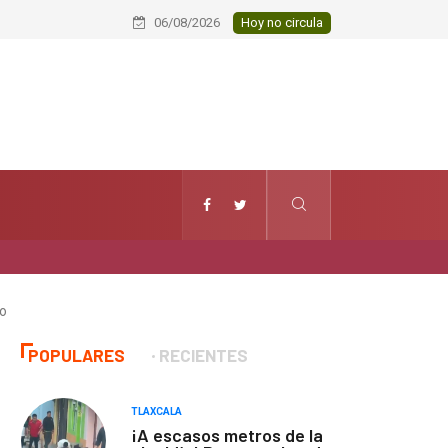
Conmemoran el XXI aniversario del Ja
06/08/2026
Hoy no circula
po
POPULARES
RECIENTES
TLAXCALA
¡A escasos metros de la