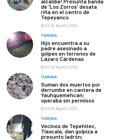
alcaldía! Presunta banda
de 'Los Zorros' desata
riña en el centro de
Tepeyanco
03 de Agosto 2026
TLAXCALA
Hijo encuentra a su
padre asesinado a
golpes en terrenos de
Lázaro Cárdenas
03 de Agosto 2026
TLAXCALA
Suman dos muertos por
derrumbe en cantera de
Yauhquemehcan;
operaba sin permisos
03 de Agosto 2026
TLAXCALA
Vecinos de Tepehitec,
Tlaxcala, dan golpiza a
presunto ladrón;