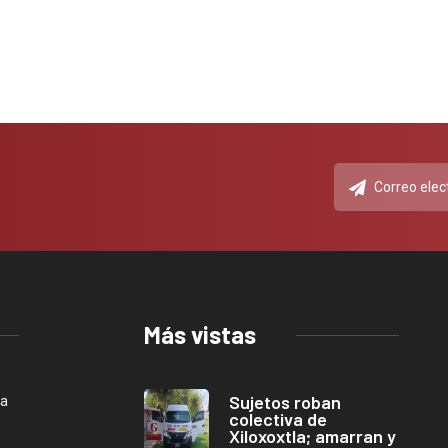
Más vistas
Sujetos roban
ca
colectiva de
Xiloxoxtla; amarran y