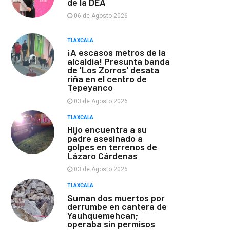
de la DEA
06 de Agosto 2026
TLAXCALA
¡A escasos metros de la
alcaldía! Presunta banda
de 'Los Zorros' desata
riña en el centro de
Tepeyanco
03 de Agosto 2026
TLAXCALA
Hijo encuentra a su
padre asesinado a
golpes en terrenos de
Lázaro Cárdenas
03 de Agosto 2026
TLAXCALA
Suman dos muertos por
derrumbe en cantera de
Yauhquemehcan;
operaba sin permisos