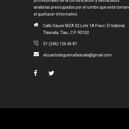
profesionales de la comunicación y destacados
analistas preocupados por el rumbo que está toma
el quehacer informativo.
Calle Sauce MZA 02 Lote 1A Fracc: El Sabinal,
Tlaxcala, Tlax., C.P. 90102
01 (246) 126 06 81
elcuartodeguerratlaxcala@gmail.com