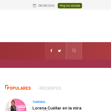
Fallece hombre por presunto infart
08/08/2026
Hoy no circula
POPULARES
RECIENTES
TLAXCALA
Lorena Cuéllar en la mira