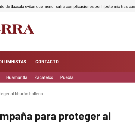
o de tlaxcala evitan que menor sufra complicaciones por hipotermia tras caer
OLUMNISTAS
CONTACTO
Huamantla
Zacatelco
Puebla
er al tiburón ballena
paña para proteger al