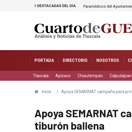
DESTACADAS DEL DÍA
ina
Paramédicos del Ayuntamient
PORTADA
DIRECTORIO
NOSOTROS
C
Tlaxcala
Apizaco
Chiautempan
Calpulalpan
Inicio
Apoya SEMARNAT campaña para proteg
Apoya SEMARNAT cam
tiburón ballena