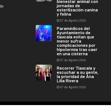
bienestar animal con
jornadas de
ndo
esterilización canina
y felina
07 de Agosto 2026
Paramédicos del
Ayuntamiento de
tlaxcala evitan que
menor sufra
complicaciones por
hipotermia tras caer
en una cisterna
07 de Agosto 2026
Recorrer Tlaxcala y
escuchar a su gente,
la prioridad de Ana
Lilia Rivera
07 de Agosto 2026