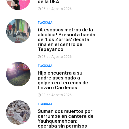
de la DEA
06 de Agosto 2026
TLAXCALA
¡A escasos metros de la
alcaldía! Presunta banda
de 'Los Zorros' desata
riña en el centro de
Tepeyanco
03 de Agosto 2026
TLAXCALA
Hijo encuentra a su
padre asesinado a
golpes en terrenos de
Lázaro Cárdenas
03 de Agosto 2026
TLAXCALA
Suman dos muertos por
derrumbe en cantera de
Yauhquemehcan;
operaba sin permisos