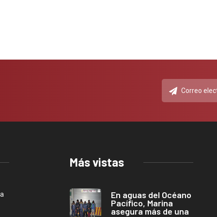
Más vistas
En aguas del Océano
ca
Pacífico, Marina
asegura más de una