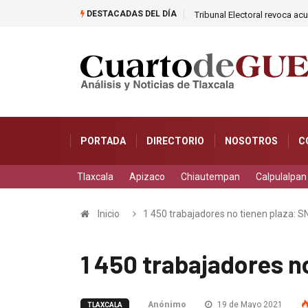
DESTACADAS DEL DÍA
Tribunal Electoral revoca a
PORTADA
DIRECTORIO
NOSOTROS
C
Tlaxcala
Apizaco
Chiautempan
Calpulalpan
Inicio
1 450 trabajadores no tienen plaza: 
1 450 trabajadores n
Anónimo
19 de Mayo 2021
TLAXCALA