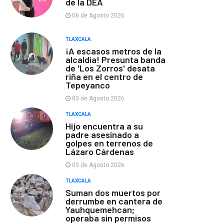
de la DEA
06 de Agosto 2026
TLAXCALA
¡A escasos metros de la
alcaldía! Presunta banda
de 'Los Zorros' desata
riña en el centro de
Tepeyanco
03 de Agosto 2026
TLAXCALA
Hijo encuentra a su
padre asesinado a
golpes en terrenos de
Lázaro Cárdenas
03 de Agosto 2026
TLAXCALA
Suman dos muertos por
derrumbe en cantera de
Yauhquemehcan;
operaba sin permisos