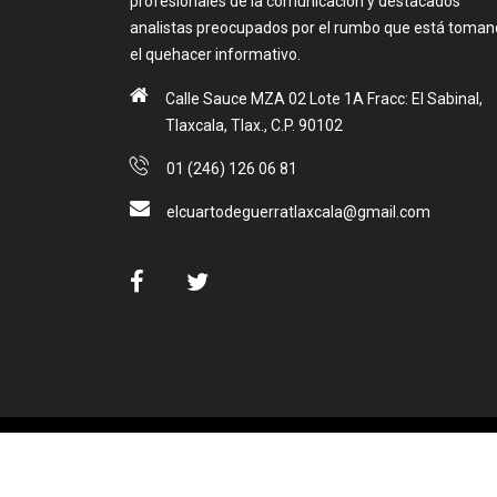
profesionales de la comunicación y destacados
analistas preocupados por el rumbo que está toma
el quehacer informativo.
Calle Sauce MZA 02 Lote 1A Fracc: El Sabinal,
Tlaxcala, Tlax., C.P. 90102
01 (246) 126 06 81
elcuartodeguerratlaxcala@gmail.com