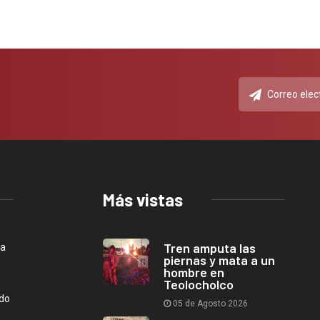
Más vistas
Tren amputa las
ca
piernas y mata a un
hombre en
Teolocholco
ndo
05 de Agosto 2026