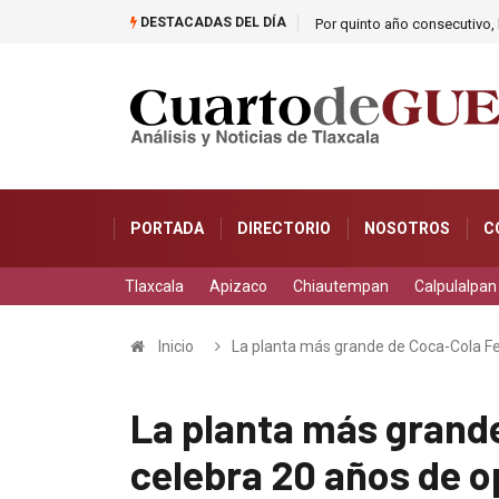
DESTACADAS DEL DÍA
Por quinto año consecutivo, l
PORTADA
DIRECTORIO
NOSOTROS
C
Tlaxcala
Apizaco
Chiautempan
Calpulalpan
Inicio
La planta más grande de Coca-Cola F
La planta más grand
celebra 20 años de 