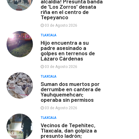
alcaldía! Presunta banda
de 'Los Zorros' desata
riña en el centro de
Tepeyanco
03 de Agosto 2026
TLAXCALA
Hijo encuentra a su
padre asesinado a
golpes en terrenos de
Lázaro Cárdenas
03 de Agosto 2026
TLAXCALA
Suman dos muertos por
derrumbe en cantera de
Yauhquemehcan;
operaba sin permisos
03 de Agosto 2026
TLAXCALA
Vecinos de Tepehitec,
Tlaxcala, dan golpiza a
presunto ladrón;