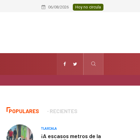
Conmemoran el XXI aniversario del Ja
06/08/2026
Hoy no circula
POPULARES
RECIENTES
TLAXCALA
¡A escasos metros de la