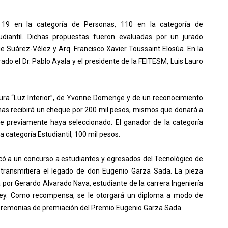
: 19 en la categoría de Personas, 110 en la categoría de
diantil. Dichas propuestas fueron evaluadas por un jurado
e Suárez-Vélez y Arq. Francisco Xavier Toussaint Elosúa. En la
ado el Dr. Pablo Ayala y el presidente de la FEITESM, Luis Lauro
tura “Luz Interior”, de Yvonne Domenge y de un reconocimiento
onas recibirá un cheque por 200 mil pesos, mismos que donará a
que previamente haya seleccionado. El ganador de la categoría
a categoría Estudiantil, 100 mil pesos.
ocó a un concurso a estudiantes y egresados del Tecnológico de
ransmitiera el legado de don Eugenio Garza Sada. La pieza
or Gerardo Alvarado Nava, estudiante de la carrera Ingeniería
rey. Como recompensa, se le otorgará un diploma a modo de
 ceremonias de premiación del Premio Eugenio Garza Sada.