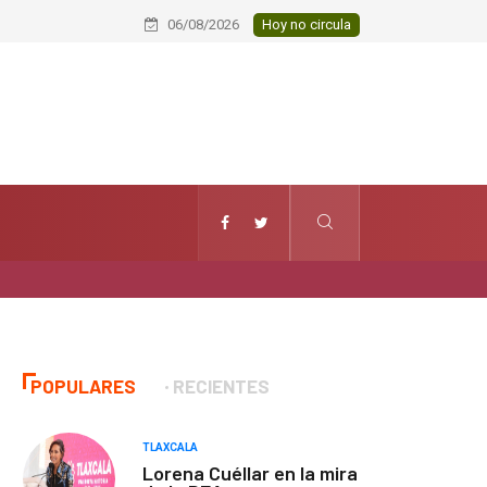
Informa Ayuntamiento de Huamantla
06/08/2026
Hoy no circula
POPULARES
RECIENTES
TLAXCALA
Lorena Cuéllar en la mira