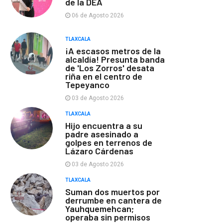
de la DEA
06 de Agosto 2026
TLAXCALA
¡A escasos metros de la
alcaldía! Presunta banda
de 'Los Zorros' desata
riña en el centro de
Tepeyanco
03 de Agosto 2026
TLAXCALA
Hijo encuentra a su
padre asesinado a
golpes en terrenos de
Lázaro Cárdenas
03 de Agosto 2026
TLAXCALA
Suman dos muertos por
derrumbe en cantera de
Yauhquemehcan;
operaba sin permisos