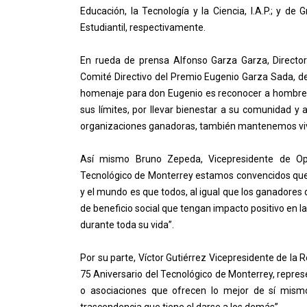
Educación, la Tecnología y la Ciencia, I.A.P.; y d
Estudiantil, respectivamente.
En rueda de prensa Alfonso Garza Garza, Directo
Comité Directivo del Premio Eugenio Garza Sada, d
homenaje para don Eugenio es reconocer a hombres
sus límites, por llevar bienestar a su comunidad y
organizaciones ganadoras, también mantenemos vivo
Así mismo Bruno Zepeda, Vicepresidente de Ope
Tecnológico de Monterrey estamos convencidos que 
y el mundo es que todos, al igual que los ganadore
de beneficio social que tengan impacto positivo en 
durante toda su vida”.
Por su parte, Víctor Gutiérrez Vicepresidente de la R
75 Aniversario del Tecnológico de Monterrey, repres
o asociaciones que ofrecen lo mejor de sí mism
trascendencia que tiene el darse a los demás”.