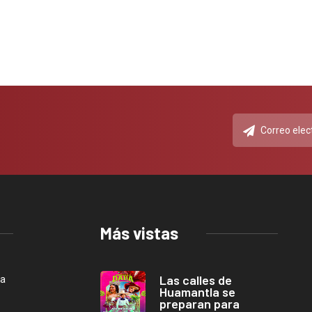
Más vistas
Las calles de
ca
Huamantla se
preparan para