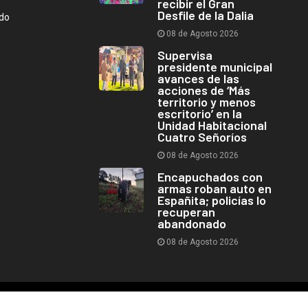
recibir el Gran
Desfile de la Dalia
ndo
08 de Agosto 2026
Supervisa
presidente municipal
avances de las
acciones de ‘Más
territorio y menos
escritorio’ en la
Unidad Habitacional
Cuatro Señoríos
08 de Agosto 2026
Encapuchados con
armas roban auto en
Españita; policías lo
recuperan
abandonado
08 de Agosto 2026