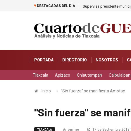
DESTACADAS DEL DÍA
Supervisa presidente municip
PORTADA
DIRECTORIO
NOSOTROS
C
Tlaxcala
Apizaco
Chiautempan
Calpulalpan
Inicio
"Sin fuerza" se manifiesta Amotac
"Sin fuerza" se mani
Anónimo
17 de Septiembre 2018
TLAXCALA