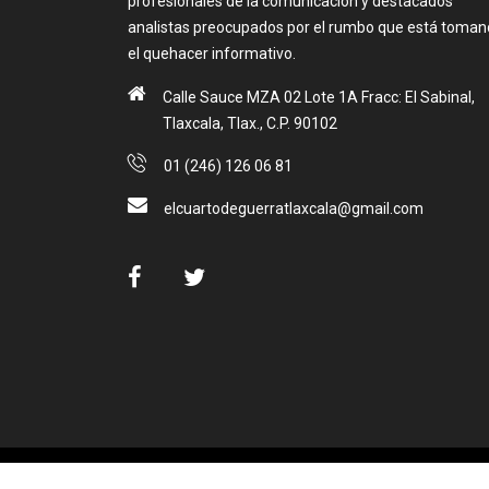
profesionales de la comunicación y destacados
analistas preocupados por el rumbo que está toma
el quehacer informativo.
Calle Sauce MZA 02 Lote 1A Fracc: El Sabinal,
Tlaxcala, Tlax., C.P. 90102
01 (246) 126 06 81
elcuartodeguerratlaxcala@gmail.com