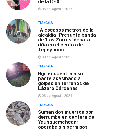
de la DEA
06 de Agosto 2026
TLAXCALA
¡A escasos metros de la
alcaldía! Presunta banda
de 'Los Zorros' desata
riña en el centro de
Tepeyanco
03 de Agosto 2026
TLAXCALA
Hijo encuentra a su
padre asesinado a
golpes en terrenos de
Lázaro Cárdenas
03 de Agosto 2026
TLAXCALA
Suman dos muertos por
derrumbe en cantera de
Yauhquemehcan;
operaba sin permisos