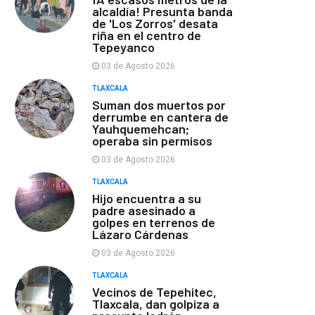
alcaldía! Presunta banda
de 'Los Zorros' desata
riña en el centro de
Tepeyanco
03 de Agosto 2026
TLAXCALA
Suman dos muertos por
derrumbe en cantera de
Yauhquemehcan;
operaba sin permisos
03 de Agosto 2026
TLAXCALA
Hijo encuentra a su
padre asesinado a
golpes en terrenos de
Lázaro Cárdenas
03 de Agosto 2026
TLAXCALA
Vecinos de Tepehitec,
Tlaxcala, dan golpiza a