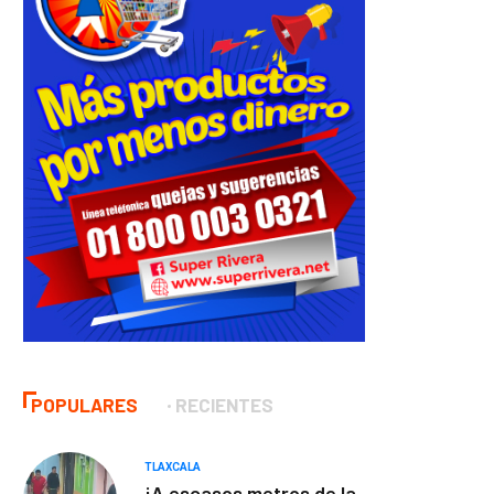
POPULARES
RECIENTES
TLAXCALA
¡A escasos metros de la