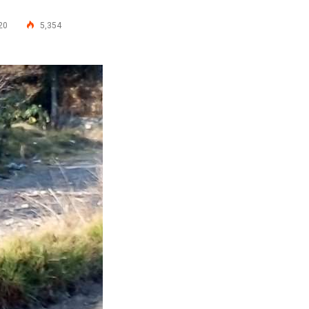
20
5,354