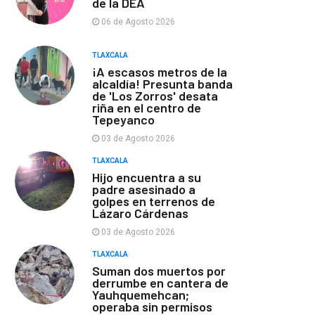
de la DEA
06 de Agosto 2026
TLAXCALA
¡A escasos metros de la
alcaldía! Presunta banda
de 'Los Zorros' desata
riña en el centro de
Tepeyanco
03 de Agosto 2026
TLAXCALA
Hijo encuentra a su
padre asesinado a
golpes en terrenos de
Lázaro Cárdenas
03 de Agosto 2026
TLAXCALA
Suman dos muertos por
derrumbe en cantera de
Yauhquemehcan;
operaba sin permisos