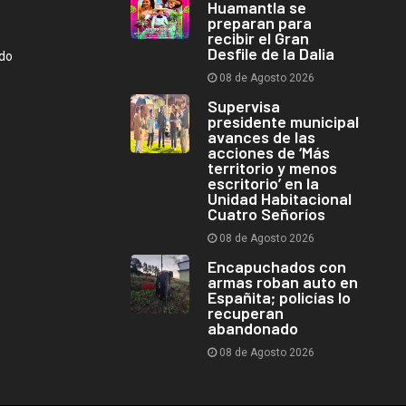
Huamantla se
preparan para
recibir el Gran
Desfile de la Dalia
ndo
08 de Agosto 2026
Supervisa
presidente municipal
avances de las
acciones de ‘Más
territorio y menos
escritorio’ en la
Unidad Habitacional
Cuatro Señoríos
08 de Agosto 2026
Encapuchados con
armas roban auto en
Españita; policías lo
recuperan
abandonado
08 de Agosto 2026