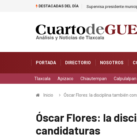
DESTACADAS DEL DÍA
Supervisa presidente municip
PORTADA
DIRECTORIO
NOSOTROS
C
Tlaxcala
Apizaco
Chiautempan
Calpulalpan
Inicio
Óscar Flores: la disciplina también co
Óscar Flores: la dis
candidaturas