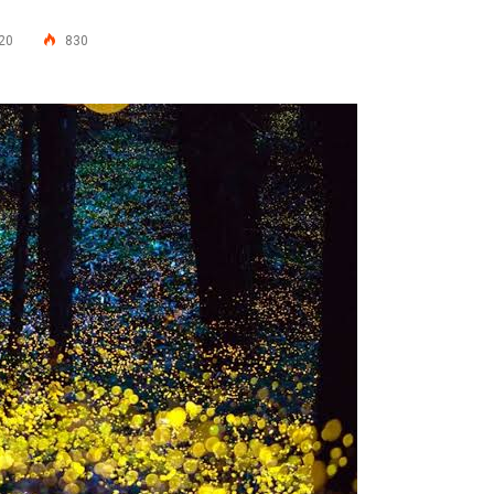
020
830