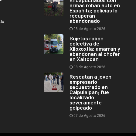
Encapuchados con
armas roban auto en
Españita; policías lo
recuperan
abandonado
ndo
08 de Agosto 2026
Sujetos roban
colectiva de
Xiloxoxtla; amarran y
abandonan al chofer
en Xaltocan
08 de Agosto 2026
Rescatan a joven
empresario
secuestrado en
Calpulalpan; fue
localizado
severamente
golpeado
07 de Agosto 2026