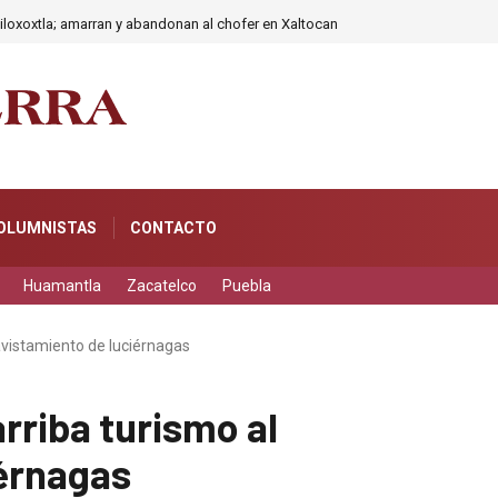
iloxoxtla; amarran y abandonan al chofer en Xaltocan
OLUMNISTAS
CONTACTO
Huamantla
Zacatelco
Puebla
 avistamiento de luciérnagas
rriba turismo al
iérnagas