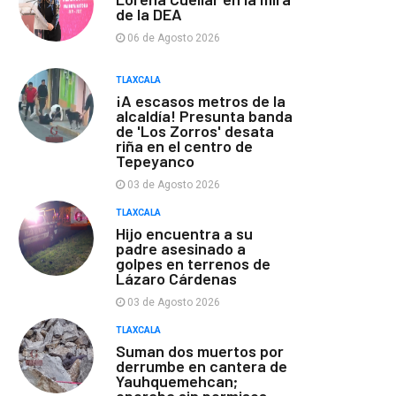
de la DEA
06 de Agosto 2026
TLAXCALA
¡A escasos metros de la
alcaldía! Presunta banda
de 'Los Zorros' desata
riña en el centro de
Tepeyanco
03 de Agosto 2026
TLAXCALA
Hijo encuentra a su
padre asesinado a
golpes en terrenos de
Lázaro Cárdenas
03 de Agosto 2026
TLAXCALA
Suman dos muertos por
derrumbe en cantera de
Yauhquemehcan;
operaba sin permisos