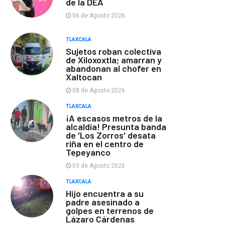
de la DEA
06 de Agosto 2026
TLAXCALA
Sujetos roban colectiva
de Xiloxoxtla; amarran y
abandonan al chofer en
Xaltocan
08 de Agosto 2026
TLAXCALA
¡A escasos metros de la
alcaldía! Presunta banda
de 'Los Zorros' desata
riña en el centro de
Tepeyanco
03 de Agosto 2026
TLAXCALA
Hijo encuentra a su
padre asesinado a
golpes en terrenos de
Lázaro Cárdenas