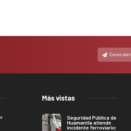
Más vistas
Seguridad Pública de
ca
Huamantla atiende
incidente ferroviario;