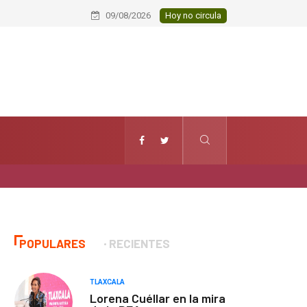
Huamantla fortalece lazos de herm
09/08/2026
Hoy no circula
POPULARES
RECIENTES
TLAXCALA
Lorena Cuéllar en la mira