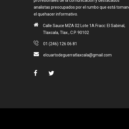
profesionales de la comunicación y destacados
analistas preocupados por el rumbo que está toma
el quehacer informativo.
Calle Sauce MZA 02 Lote 1A Fracc: El Sabinal,
Tlaxcala, Tlax., C.P. 90102
01 (246) 126 06 81
elcuartodeguerratlaxcala@gmail.com