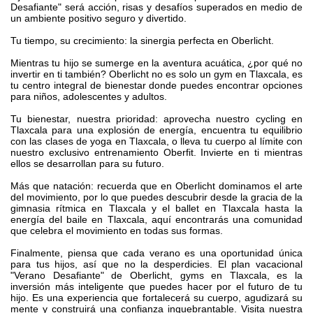
Desafiante" será acción, risas y desafíos superados en medio de
un ambiente positivo seguro y divertido.
Tu tiempo, su crecimiento: la sinergia perfecta en Oberlicht.
Mientras tu hijo se sumerge en la aventura acuática, ¿por qué no
invertir en ti también? Oberlicht no es solo un gym en Tlaxcala, es
tu centro integral de bienestar donde puedes encontrar opciones
para niños, adolescentes y adultos.
Tu bienestar, nuestra prioridad: aprovecha nuestro cycling en
Tlaxcala para una explosión de energía, encuentra tu equilibrio
con las clases de yoga en Tlaxcala, o lleva tu cuerpo al límite con
nuestro exclusivo entrenamiento Oberfit. Invierte en ti mientras
ellos se desarrollan para su futuro.
Más que natación: recuerda que en Oberlicht dominamos el arte
del movimiento, por lo que puedes descubrir desde la gracia de la
gimnasia rítmica en Tlaxcala y el ballet en Tlaxcala hasta la
energía del baile en Tlaxcala, aquí encontrarás una comunidad
que celebra el movimiento en todas sus formas.
Finalmente, piensa que cada verano es una oportunidad única
para tus hijos, así que no la desperdicies. El plan vacacional
"Verano Desafiante" de Oberlicht, gyms en Tlaxcala, es la
inversión más inteligente que puedes hacer por el futuro de tu
hijo. Es una experiencia que fortalecerá su cuerpo, agudizará su
mente y construirá una confianza inquebrantable. Visita nuestra