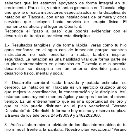
sabemos que los estamos apoyando de forma integral en su
crecimiento. Para ello, y entre tantos gimnasios en Tlaxcala, elige
uno que te ofrezca instructores especializados en la disciplina de
natación en Tlaxcala, con unas instalaciones de primera y otros
servicios que incluyen hasta servicio de terapia física. El
momento es ahora y el lugar es Oberlicht.
Reconoce el “paso a paso” que podrás evidenciar con el
desarrollo de tu hijo al practicar esta disciplina:
1.- Resultados tangibles y de forma rápida: verás cómo tu hijo
gana confianza en el agua casi de inmediato porque nuestros
instructores no solo enseñan a nadar, también inspiran
seguridad. La natación es una habilidad vital que forma parte de
un plan entrenamiento en gimnasios en Tlaxcala que la permite
desarrollar su disciplina en un entorno divertido para su
desarrollo físico, mental y social.
2.- Desarrollo cerebral: cada brazada y patada estimulan su
cerebro. La natación en Tlaxcala es un ejercicio cruzado único
que mejora la coordinación, la concentración y la disciplina. Así,
estamos construyendo mentes ágiles y cuerpos fuertes al mismo
tiempo. Es un entrenamiento que es una oportunidad de oro y
que tu hijo puede disfrutar en el plan vacacional “Verano
Desafiante” de Oberlicht. Infórmate hoy mismo y reserva su plaza
a través de los teléfonos 246493099 y 2462202360.
3.- Adiós al aburrimiento: olvídate de los días interminables de tu
hijo inmóvil frente a la pantalla. Nuestro plan vacacional "Verano