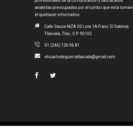
profesionales de la comunicación y destacados
analistas preocupados por el rumbo que está toma
el quehacer informativo.
Calle Sauce MZA 02 Lote 1A Fracc: El Sabinal,
Tlaxcala, Tlax., C.P. 90102
01 (246) 126 06 81
elcuartodeguerratlaxcala@gmail.com