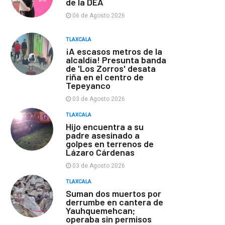
de la DEA
06 de Agosto 2026
TLAXCALA
¡A escasos metros de la
alcaldía! Presunta banda
de 'Los Zorros' desata
riña en el centro de
Tepeyanco
03 de Agosto 2026
TLAXCALA
Hijo encuentra a su
padre asesinado a
golpes en terrenos de
Lázaro Cárdenas
03 de Agosto 2026
TLAXCALA
Suman dos muertos por
derrumbe en cantera de
Yauhquemehcan;
operaba sin permisos