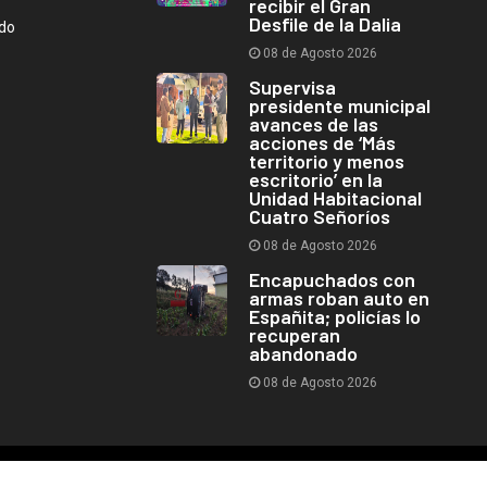
recibir el Gran
Desfile de la Dalia
ndo
08 de Agosto 2026
Supervisa
presidente municipal
avances de las
acciones de ‘Más
territorio y menos
escritorio’ en la
Unidad Habitacional
Cuatro Señoríos
08 de Agosto 2026
Encapuchados con
armas roban auto en
Españita; policías lo
recuperan
abandonado
08 de Agosto 2026