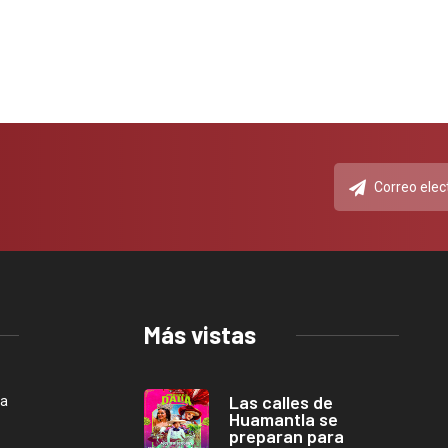
Más vistas
Las calles de
ca
Huamantla se
preparan para