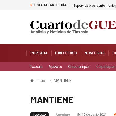
DESTACADAS DEL DÍA
Supervisa presidente municip
PORTADA
DIRECTORIO
NOSOTROS
C
Tlaxcala
Apizaco
Chiautempan
Calpulalpan
Inicio
MANTIENE
MANTIENE
Anónimo
15 de Junio 2021
TLAXCALA