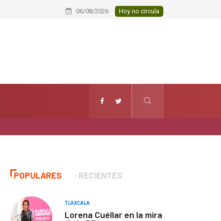
Informa Ayuntamiento de Huamantla
06/08/2026
Hoy no circula
POPULARES
RECIENTES
TLAXCALA
Lorena Cuéllar en la mira