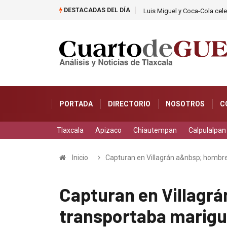
DESTACADAS DEL DÍA
tos
Luis Miguel y Coca-Cola cel
PORTADA
DIRECTORIO
NOSOTROS
C
Tlaxcala
Apizaco
Chiautempan
Calpulalpan
Inicio
Capturan en Villagrán a&nbsp; hombr
Capturan en Villagr
transportaba marig