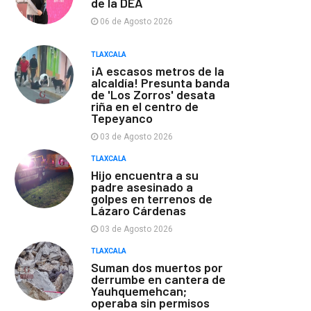
de la DEA
06 de Agosto 2026
TLAXCALA
¡A escasos metros de la
alcaldía! Presunta banda
de 'Los Zorros' desata
riña en el centro de
Tepeyanco
03 de Agosto 2026
TLAXCALA
Hijo encuentra a su
padre asesinado a
golpes en terrenos de
Lázaro Cárdenas
03 de Agosto 2026
TLAXCALA
Suman dos muertos por
derrumbe en cantera de
Yauhquemehcan;
operaba sin permisos