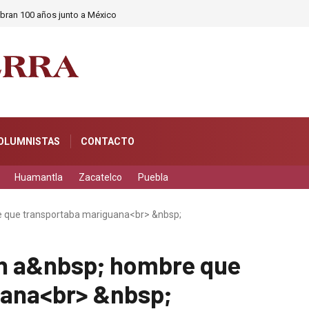
ebran 100 años junto a México
OLUMNISTAS
CONTACTO
Huamantla
Zacatelco
Puebla
e que transportaba mariguana<br> &nbsp;
án a&nbsp; hombre que
uana<br> &nbsp;