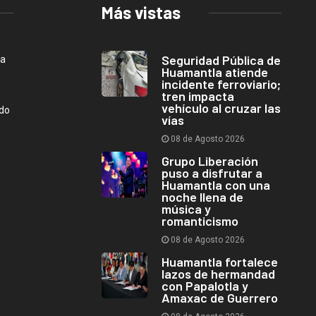
Más vistas
Seguridad Pública de
ca
Huamantla atiende
incidente ferroviario;
tren impacta
vehículo al cruzar las
ndo
vías
08 de Agosto 2026
Grupo Liberación
puso a disfrutar a
Huamantla con una
noche llena de
música y
romanticismo
08 de Agosto 2026
Huamantla fortalece
lazos de hermandad
con Papalotla y
Amaxac de Guerrero