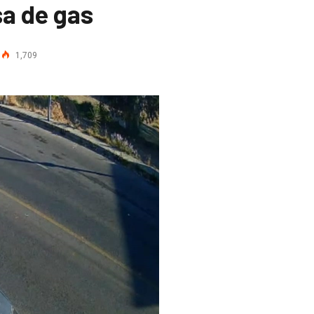
a de gas
1,709