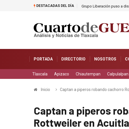
DESTACADAS DEL DÍA
as
Grupo Liberación puso a dis
PORTADA
DIRECTORIO
NOSOTROS
C
Tlaxcala
Apizaco
Chiautempan
Calpulalpan
Inicio
Captan a piperos robando cachorro Ro
Captan a piperos ro
Rottweiler en Acuitl