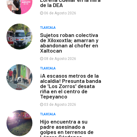
de la DEA
06 de Agosto 2026
TLAXCALA
Sujetos roban colectiva
de Xiloxoxtla; amarran y
abandonan al chofer en
Xaltocan
08 de Agosto 2026
TLAXCALA
¡A escasos metros de la
alcaldía! Presunta banda
de 'Los Zorros' desata
riña en el centro de
Tepeyanco
03 de Agosto 2026
TLAXCALA
Hijo encuentra a su
padre asesinado a
golpes en terrenos de
Lázaro Cárdenas