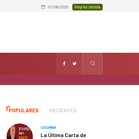
Se queda dormida al volante y muere
07/08/2026
Hoy no circula
POPULARES
RECIENTES
COLUMNA
La Última Carta de