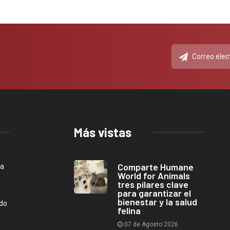
Más vistas
Comparte Humane
ca
World for Animals
tres pilares clave
para garantizar el
bienestar y la salud
ndo
felina
07 de Agosto 2026