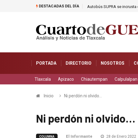
DESTACADAS DEL DÍA
Autobús SUPRA se incrusta d
PORTADA
DIRECTORIO
NOSOTROS
C
Tlaxcala
Apizaco
Chiautempan
Calpulalpan
Inicio
Ni perdón ni olvido…
Ni perdón ni olvido…
El Informante
28 de Enero 2022
COLUMNA