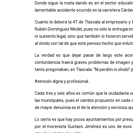
Donde sigue la mata dando es en el sector educativ
lamentable accidente ocurrido en la carretera Cárd
Cuanto le deberá la 4T de Tlaxcala al empresario y 
Rubén Domínguez Medel, pues no sólo le entregaron u
ni sustento legal, sino que también lo hicieron serv
al olvido con tal de que este penoso hecho que enlutó
La verdad es que dejar pasar de largo este aco
contundencia traerá graves problemas de imagen y c
tanto pregonaban, en Tlaxcala: “Ni perdón ni olvido” p
Atención digna y profesional…
Cada tres y seis años es común que la ciudadanía 
las municipales, pues el cambio propuesto en cada
de mayor denuncia es el de la atención y servicios qu
Lo cierto es que hay pocos ayuntamientos por pres
por el morenista Gustavo Jiménez es uno de esos