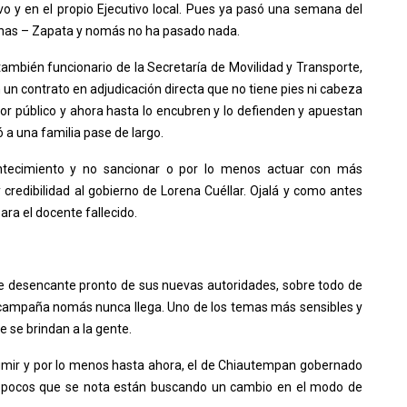
o y en el propio Ejecutivo local. Pues ya pasó una semana del
enas – Zapata y nomás no ha pasado nada.
también funcionario de la Secretaría de Movilidad y Transporte,
n contrato en adjudicación directa que no tiene pies ni cabeza
idor público y ahora hasta lo encubren y lo defienden y apuestan
 a una familia pase de largo.
ntecimiento y no sancionar o por lo menos actuar con más
redibilidad al gobierno de Lorena Cuéllar. Ojalá y como antes
ara el docente fallecido.
se desencante pronto de sus nuevas autoridades, sobre todo de
 campaña nomás nunca llega. Uno de los temas más sensibles y
e se brindan a la gente.
umir y por lo menos hasta ahora, el de Chiautempan gobernado
 pocos que se nota están buscando un cambio en el modo de