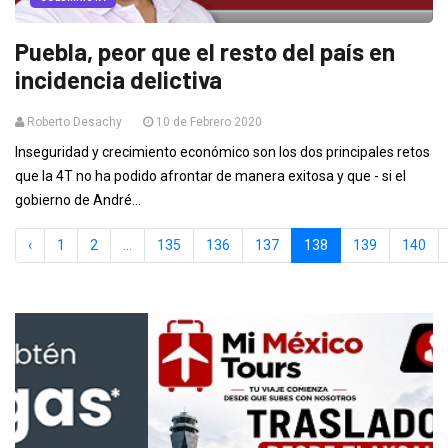
Puebla, peor que el resto del país en
incidencia delictiva
Roberto Desachy
10 de Febrero 2020
Inseguridad y crecimiento económico son los dos principales retos
que la 4T no ha podido afrontar de manera exitosa y que - si el
gobierno de André...
‹
1
2
...
135
136
137
138
139
140