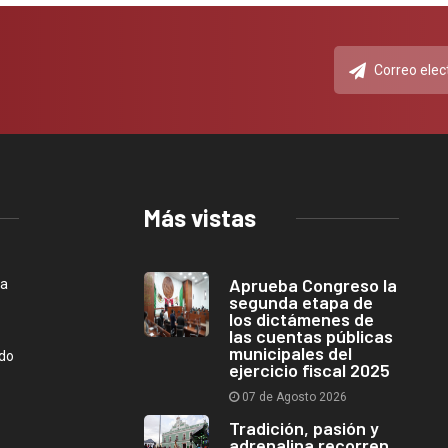
Más vistas
Aprueba Congreso la
ca
segunda etapa de
los dictámenes de
las cuentas públicas
municipales del
ndo
ejercicio fiscal 2025
07 de Agosto 2026
Tradición, pasión y
adrenalina recorren