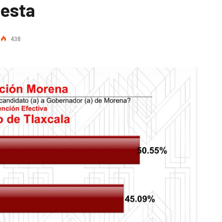
uesta
438