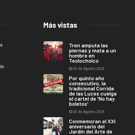
Más vistas
Tren amputa las
ca
piernas y mata a un
hombre en
Teolocholco
ndo
05 de Agosto 2026
Por quinto año
consecutivo, la
tradicional Corrida
de las Luces cuelga
el cartel de 'No hay
boletos'
05 de Agosto 2026
Conmemoran el XXI
aniversario del
Jardín del Arte de