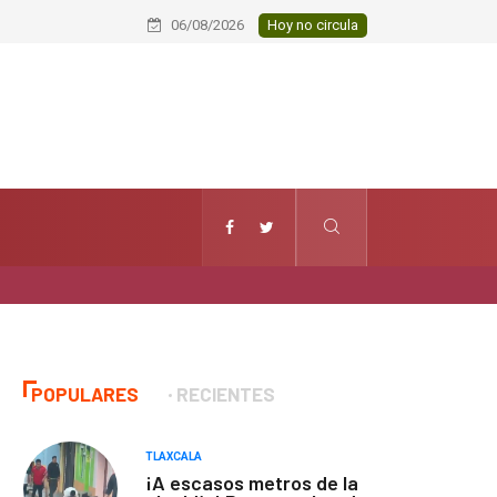
Conmemoran el XXI aniversario del Ja
06/08/2026
Hoy no circula
POPULARES
RECIENTES
TLAXCALA
¡A escasos metros de la