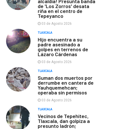
alcaldía! Presunta banda
de 'Los Zorros' desata
riña en el centro de
Tepeyanco
03 de Agosto 2026
TLAXCALA
Hijo encuentra a su
padre asesinado a
golpes en terrenos de
Lázaro Cárdenas
03 de Agosto 2026
TLAXCALA
Suman dos muertos por
derrumbe en cantera de
Yauhquemehcan;
operaba sin permisos
03 de Agosto 2026
TLAXCALA
Vecinos de Tepehitec,
Tlaxcala, dan golpiza a
presunto ladrón;