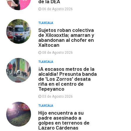
de la DEA
06 de Agosto 2026
TLAXCALA
Sujetos roban colectiva
de Xiloxoxtla; amarran y
abandonan al chofer en
Xaltocan
08 de Agosto 2026
TLAXCALA
¡A escasos metros de la
alcaldía! Presunta banda
de 'Los Zorros' desata
riña en el centro de
Tepeyanco
03 de Agosto 2026
TLAXCALA
Hijo encuentra a su
padre asesinado a
golpes en terrenos de
Lázaro Cárdenas