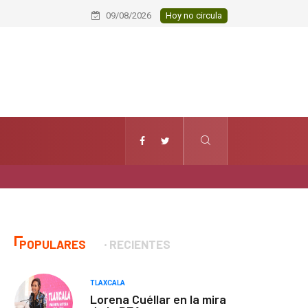
Huamantla fortalece lazos de herm
09/08/2026
Hoy no circula
POPULARES
RECIENTES
TLAXCALA
Lorena Cuéllar en la mira