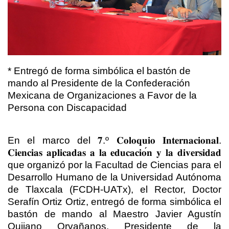
* Entregó de forma simbólica el bastón de
mando al Presidente de la Confederación
Mexicana de Organizaciones a Favor de la
Persona con Discapacidad
En el marco del
𝟕
.º
𝐂𝐨𝐥𝐨𝐪𝐮𝐢𝐨
𝐈𝐧𝐭𝐞𝐫𝐧𝐚𝐜𝐢𝐨𝐧𝐚𝐥
.
𝐂𝐢𝐞𝐧𝐜𝐢𝐚𝐬
𝐚𝐩𝐥𝐢𝐜𝐚𝐝𝐚𝐬
𝐚
𝐥𝐚
𝐞𝐝𝐮𝐜𝐚𝐜𝐢𝐨
𝐧
𝐲
𝐥𝐚
𝐝𝐢𝐯𝐞𝐫𝐬𝐢𝐝𝐚𝐝
que organizó por la Facultad de Ciencias para el
Desarrollo Humano de la Universidad Autónoma
de Tlaxcala (FCDH-UATx), el Rector, Doctor
Serafín Ortiz Ortiz, entregó de forma simbólica el
bastón de mando al Maestro Javier Agustín
Quijano Orvañanos, Presidente de la