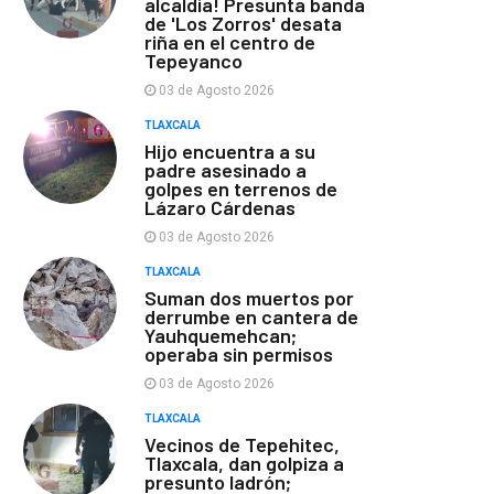
alcaldía! Presunta banda
de 'Los Zorros' desata
riña en el centro de
Tepeyanco
03 de Agosto 2026
TLAXCALA
Hijo encuentra a su
padre asesinado a
golpes en terrenos de
Lázaro Cárdenas
03 de Agosto 2026
TLAXCALA
Suman dos muertos por
derrumbe en cantera de
Yauhquemehcan;
operaba sin permisos
03 de Agosto 2026
TLAXCALA
Vecinos de Tepehitec,
Tlaxcala, dan golpiza a
presunto ladrón;