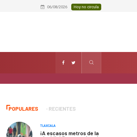
Conmemoran el XXI aniversario del Ja
06/08/2026
Hoy no circula
POPULARES
RECIENTES
TLAXCALA
¡A escasos metros de la