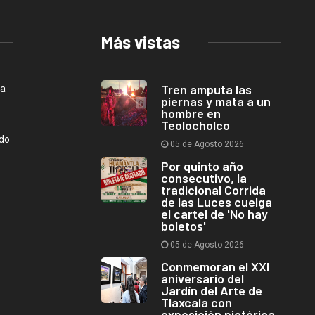
Más vistas
Tren amputa las
ca
piernas y mata a un
hombre en
Teolocholco
ndo
05 de Agosto 2026
Por quinto año
consecutivo, la
tradicional Corrida
de las Luces cuelga
el cartel de 'No hay
boletos'
05 de Agosto 2026
Conmemoran el XXI
aniversario del
Jardín del Arte de
Tlaxcala con
exposición pictórica