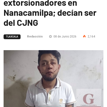
extorsionadores en
Nanacamilpa; decían ser
del CJNG
Redacción
08 de Junio 2026
2,164
TLAXCALA