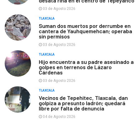
desata riña en el centro de Tepeyanco
03 de Agosto 2026
TLAXCALA
Suman dos muertos por derrumbe en
cantera de Yauhquemehcan; operaba
sin permisos
03 de Agosto 2026
TLAXCALA
Hijo encuentra a su padre asesinado a
golpes en terrenos de Lázaro
Cárdenas
03 de Agosto 2026
TLAXCALA
Vecinos de Tepehitec, Tlaxcala, dan
golpiza a presunto ladrón; quedará
libre por falta de denuncia
04 de Agosto 2026