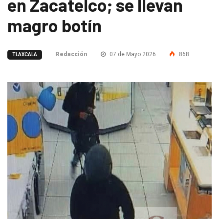
en Zacatelco; se llevan
magro botín
Redacción
07 de Mayo 2026
868
TLAXCALA