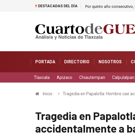
DESTACADAS DEL DÍA
Por quinto año consecutivo, l
PORTADA
DIRECTORIO
NOSOTROS
C
Tlaxcala
Apizaco
Chiautempan
Calpulalpan
Inicio
Tragedia en Papalotla: Hombre cae acc
Tragedia en Papalot
accidentalmente a ba