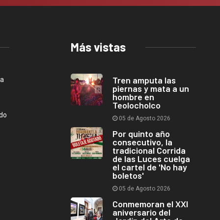
Más vistas
Tren amputa las
ca
piernas y mata a un
hombre en
Teolocholco
ndo
05 de Agosto 2026
Por quinto año
consecutivo, la
tradicional Corrida
de las Luces cuelga
el cartel de 'No hay
boletos'
05 de Agosto 2026
Conmemoran el XXI
aniversario del