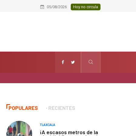
Conmemoran el XXI aniversario del Ja
05/08/2026
Hoy no circula
POPULARES
RECIENTES
TLAXCALA
¡A escasos metros de la