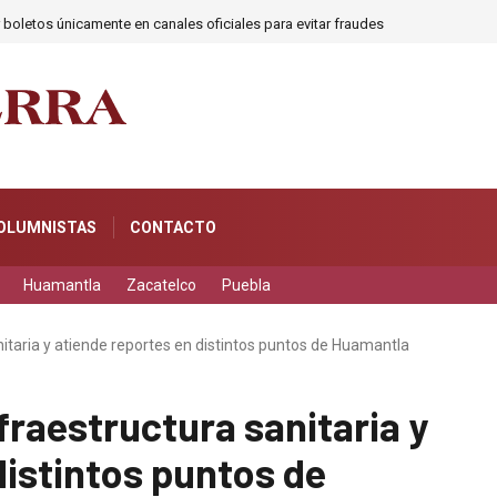
ón sobre los nuevos desafíos del acompañamiento tutorial por parte del docen
OLUMNISTAS
CONTACTO
Huamantla
Zacatelco
Puebla
taria y atiende reportes en distintos puntos de Huamantla
raestructura sanitaria y
distintos puntos de