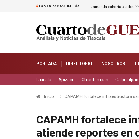
DESTACADAS DEL DÍA
La UATx propicia la reflexi
PORTADA
DIRECTORIO
NOSOTROS
C
Tlaxcala
Apizaco
Chiautempan
Calpulalpan
Inicio
CAPAMH fortalece infraestructura sani
CAPAMH fortalece inf
atiende reportes en 