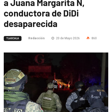
a Juana Margarita N,
conductora de DiDi
desaparecida
Redacción
20 de Mayo 2026
860
TLAXCALA