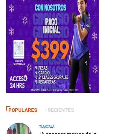
POPULARES
RECIENTES
TLAXCALA
¡A escasos metros de la