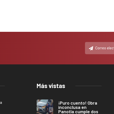
Más vistas
¡Puro cuento! Obra
ca
inconclusa en
Panotla cumple dos