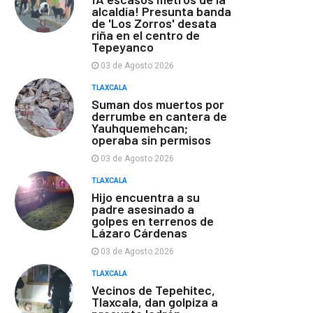
alcaldía! Presunta banda
de 'Los Zorros' desata
riña en el centro de
Tepeyanco
03 de Agosto 2026
TLAXCALA
Suman dos muertos por
derrumbe en cantera de
Yauhquemehcan;
operaba sin permisos
03 de Agosto 2026
TLAXCALA
Hijo encuentra a su
padre asesinado a
golpes en terrenos de
Lázaro Cárdenas
03 de Agosto 2026
TLAXCALA
Vecinos de Tepehitec,
Tlaxcala, dan golpiza a