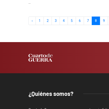
...
‹
1
2
3
4
5
6
7
8
9
¿Quiénes somos?