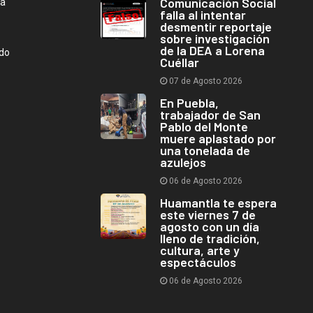
Comunicación Social
ca
falla al intentar
desmentir reportaje
sobre investigación
de la DEA a Lorena
ndo
Cuéllar
07 de Agosto 2026
En Puebla,
trabajador de San
Pablo del Monte
muere aplastado por
una tonelada de
azulejos
06 de Agosto 2026
Huamantla te espera
este viernes 7 de
agosto con un día
lleno de tradición,
cultura, arte y
espectáculos
06 de Agosto 2026