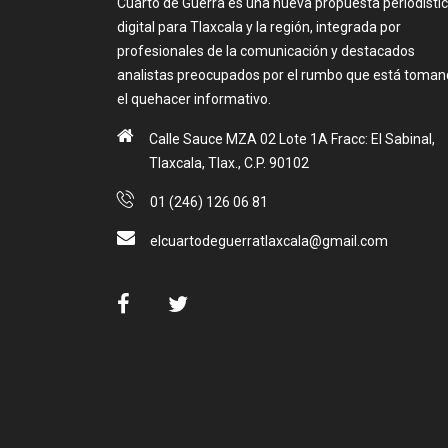
Cuarto de Guerra es una nueva propuesta periodísti
digital para Tlaxcala y la región, integrada por
profesionales de la comunicación y destacados
analistas preocupados por el rumbo que está toma
el quehacer informativo.
Calle Sauce MZA 02 Lote 1A Fracc: El Sabinal,
Tlaxcala, Tlax., C.P. 90102
01 (246) 126 06 81
elcuartodeguerratlaxcala@gmail.com