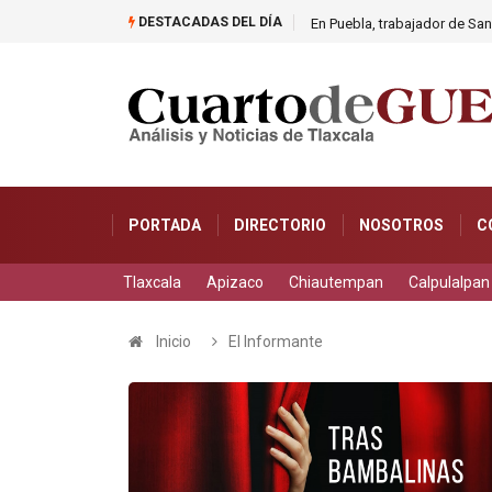
DESTACADAS DEL DÍA
éllar
En Puebla, trabajador de Sa
PORTADA
DIRECTORIO
NOSOTROS
C
Tlaxcala
Apizaco
Chiautempan
Calpulalpan
Inicio
El Informante