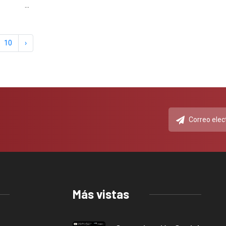
...
10
›
Más vistas