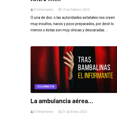
El Informante
10 de Febrero 2022
O una de dos: o las autoridades estatales nos creen
muy incultos, nacos y poco preparados, por decir lo
menos o éstas son muy cínicas y descaradas. ...
COLUMNISTA
La ambulancia aérea…
El Informante
21 de Enero 2022