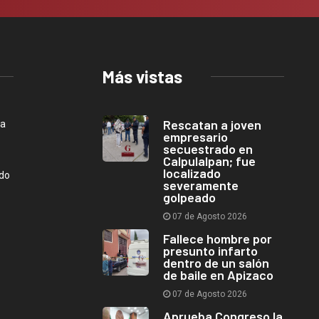
Más vistas
Rescatan a joven
ca
empresario
secuestrado en
Calpulalpan; fue
localizado
ndo
severamente
golpeado
07 de Agosto 2026
Fallece hombre por
presunto infarto
dentro de un salón
de baile en Apizaco
07 de Agosto 2026
Aprueba Congreso la