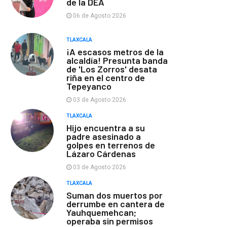
de la DEA
06 de Agosto 2026
TLAXCALA
¡A escasos metros de la
alcaldía! Presunta banda
de 'Los Zorros' desata
riña en el centro de
Tepeyanco
03 de Agosto 2026
TLAXCALA
Hijo encuentra a su
padre asesinado a
golpes en terrenos de
Lázaro Cárdenas
03 de Agosto 2026
TLAXCALA
Suman dos muertos por
derrumbe en cantera de
Yauhquemehcan;
operaba sin permisos