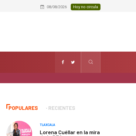
Aprueba Congreso la segunda etapa 
08/08/2026
Hoy no circula
POPULARES
RECIENTES
TLAXCALA
Lorena Cuéllar en la mira