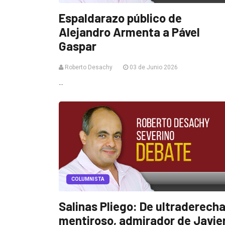
Espaldarazo público de
Alejandro Armenta a Pável
Gaspar
Roberto Desachy
03 de Junio 2026
...
COLUMNISTA
Salinas Pliego: De ultraderecha
mentiroso, admirador de Javie