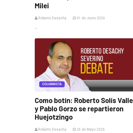
Milei
Roberto Desachy
01 de Junio 2026
...
COLUMNISTA
Como botín: Roberto Solís Vall
y Pablo Gorzo se repartieron
Huejotzingo
Roberto Desachy
26 de Mayo 2026