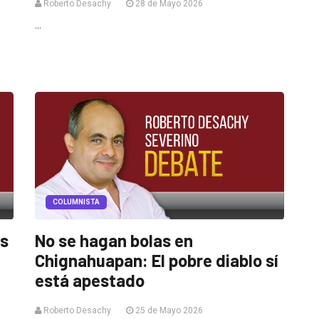
Roberto Desachy
28 de Mayo 2026
...
COLUMNISTA
es
No se hagan bolas en
Chignahuapan: El pobre diablo sí
está apestado
Roberto Desachy
25 de Mayo 2026