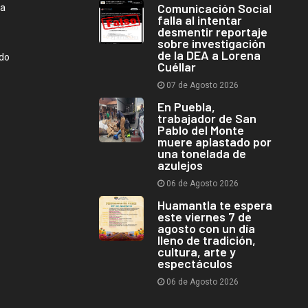
Comunicación Social
ca
falla al intentar
desmentir reportaje
sobre investigación
de la DEA a Lorena
ndo
Cuéllar
07 de Agosto 2026
En Puebla,
trabajador de San
Pablo del Monte
muere aplastado por
una tonelada de
azulejos
06 de Agosto 2026
Huamantla te espera
este viernes 7 de
agosto con un día
lleno de tradición,
cultura, arte y
espectáculos
06 de Agosto 2026