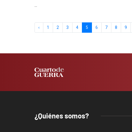
...
‹
1
2
3
4
5
6
7
8
9
¿Quiénes somos?