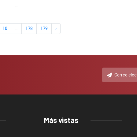
...
10
...
178
179
›
Más vistas