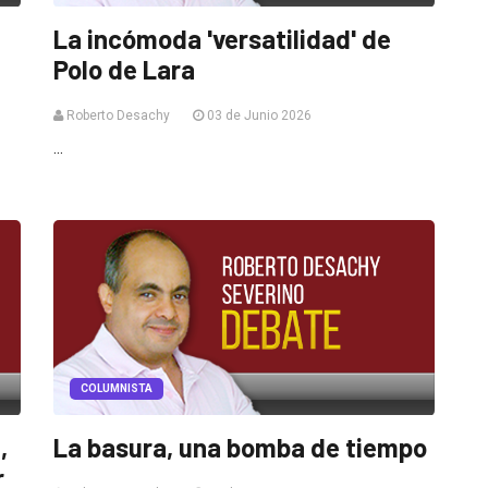
La incómoda 'versatilidad' de
Polo de Lara
Roberto Desachy
03 de Junio 2026
...
COLUMNISTA
,
La basura, una bomba de tiempo
r