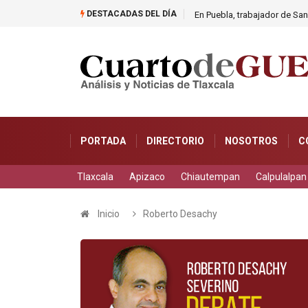
DESTACADAS DEL DÍA
éllar
En Puebla, trabajador de Sa
PORTADA
DIRECTORIO
NOSOTROS
C
Tlaxcala
Apizaco
Chiautempan
Calpulalpan
Inicio
Roberto Desachy