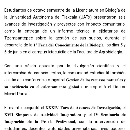
Estudiantes de octavo semestre de la Licenciatura en Biología de
la Universidad Autónoma de Tlaxcala (UATx) presentaron seis
avances de investigación y proyectos con impacto comunitario,
como la entrega de un informe técnico a ejidatarios de
Tzompantepec sobre la gestión de sus suelos, durante el
desarrollo de la 𝟏ª 𝐅𝐞𝐫𝐢𝐚 𝐝𝐞𝐥 𝐂𝐨𝐧𝐨𝐜𝐢𝐦𝐢𝐞𝐧𝐭𝐨 𝐝𝐞 𝐥𝐚 𝐁𝐢𝐨𝐥𝐨𝐠𝐢́𝐚, los días 5 y
6 de junio en el campus Ixtacuixtla de la Facultad de Agrobiología.
Con una sólida apuesta por la divulgación científica y el
intercambio de conocimientos, la comunidad estudiantil también
asistió a la conferencia magistral 𝐆𝐞𝐬𝐭𝐢𝐨́𝐧 𝐝𝐞 𝐥𝐨𝐬 𝐫𝐞𝐜𝐮𝐫𝐬𝐨𝐬 𝐧𝐚𝐭𝐮𝐫𝐚𝐥𝐞𝐬 𝐲
𝐬𝐮 𝐢𝐧𝐜𝐢𝐝𝐞𝐧𝐜𝐢𝐚 𝐞𝐧 𝐞𝐥 𝐜𝐚𝐥𝐞𝐧𝐭𝐚𝐦𝐢𝐞𝐧𝐭𝐨 𝐠𝐥𝐨𝐛𝐚𝐥 que impartió el Doctor
Michel Parra.
El evento conjuntó el 𝐗𝐗𝐗𝐈𝐕 𝐅𝐨𝐫𝐨 𝐝𝐞 𝐀𝐯𝐚𝐧𝐜𝐞𝐬 𝐝𝐞 𝐈𝐧𝐯𝐞𝐬𝐭𝐢𝐠𝐚𝐜𝐢𝐨́𝐧, el
𝐗𝐕𝐈𝐈 𝐒𝐢𝐦𝐩𝐨𝐬𝐢𝐨 𝐝𝐞 𝐀𝐜𝐭𝐢𝐯𝐢𝐝𝐚𝐝 𝐈𝐧𝐭𝐞𝐠𝐫𝐚𝐝𝐨𝐫𝐚 y el 𝐈𝐕 𝐒𝐞𝐦𝐢𝐧𝐚𝐫𝐢𝐨 𝐝𝐞
𝐈𝐧𝐭𝐞𝐠𝐫𝐚𝐜𝐢𝐨́𝐧 𝐝𝐞 𝐥𝐚 𝐏𝐫𝐚𝐱𝐢𝐬 𝐏𝐫𝐨𝐟𝐞𝐬𝐢𝐨𝐧𝐚𝐥, con la intervención de
estudiantes, docentes, autoridades universitarias, investigadores