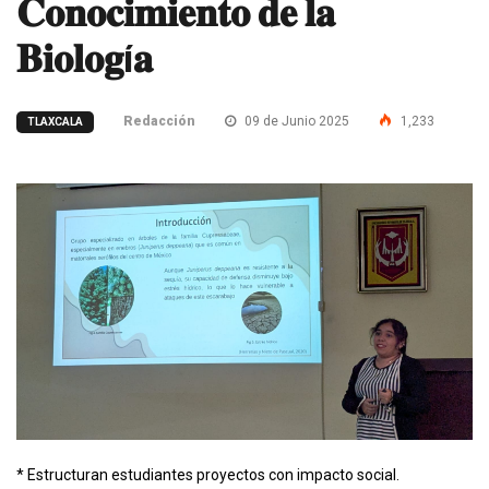
𝐂𝐨𝐧𝐨𝐜𝐢𝐦𝐢𝐞𝐧𝐭𝐨 𝐝𝐞 𝐥𝐚
𝐁𝐢𝐨𝐥𝐨𝐠í𝐚
Redacción
09 de Junio 2025
1,233
TLAXCALA
* Estructuran estudiantes proyectos con impacto social.