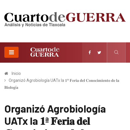
Inicio
Organizó Agrobiología UATx la 𝟏ª 𝐅𝐞𝐫𝐢𝐚 𝐝𝐞𝐥 𝐂𝐨𝐧𝐨𝐜𝐢𝐦𝐢𝐞𝐧𝐭𝐨 𝐝𝐞 𝐥𝐚
𝐁𝐢𝐨𝐥𝐨𝐠í𝐚
Organizó Agrobiología
UATx la 𝟏ª 𝐅𝐞𝐫𝐢𝐚 𝐝𝐞𝐥