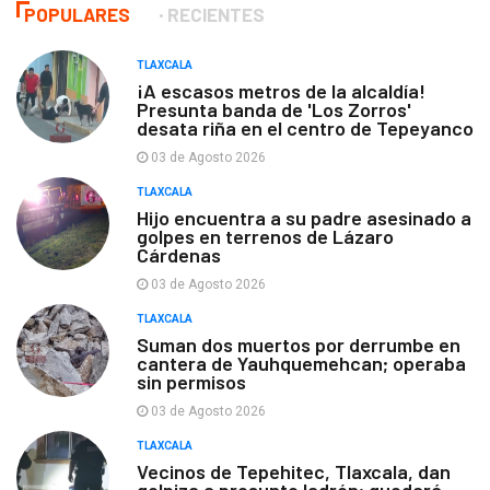
POPULARES
RECIENTES
TLAXCALA
¡A escasos metros de la alcaldía!
Presunta banda de 'Los Zorros'
desata riña en el centro de Tepeyanco
03 de Agosto 2026
TLAXCALA
Hijo encuentra a su padre asesinado a
golpes en terrenos de Lázaro
Cárdenas
03 de Agosto 2026
TLAXCALA
Suman dos muertos por derrumbe en
cantera de Yauhquemehcan; operaba
sin permisos
03 de Agosto 2026
TLAXCALA
Vecinos de Tepehitec, Tlaxcala, dan
golpiza a presunto ladrón; quedará